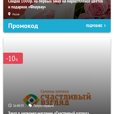
Скидка 1000р. на первый заказ на маркетплейсе цветов
и подарков «Флаувау»
Россия
Промокод
ПОДРОБНЕЕ
-10
%
16:48:57
Получи первым!
Заказ в интернет-магазине «Счастливый взгляд»