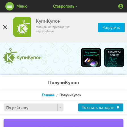
Меню
Ставрополь
КупиКупон
Мобильное приложение
Загрузить
ещё удобнее
ПолучиКупон
Главная
ПолучиКупон
Показать на карте
По рейтингу