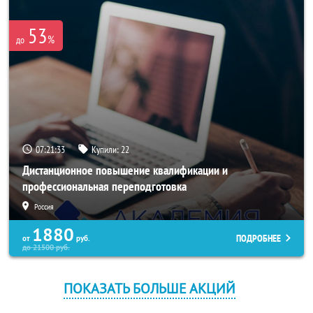
53
%
до
07:21:32
Купили:
22
Дистанционное повышение квалификации и
профессиональная переподготовка
Россия
1880
ПОДРОБНЕЕ
от
руб.
до
21500
руб.
ПОКАЗАТЬ БОЛЬШЕ АКЦИЙ