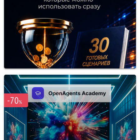
-70
%