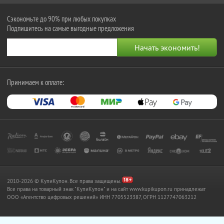
Сэкономьте до 90% при любых покупках
Подпишитесь на самые выгодные предложения
Принимаем к оплате:
2010-2026 © КупиКупон. Все права защищены.
Все права на товарный знак "КупиКупон" и на сайт www.kupikupon.ru принадлежат
OOO «Агентство цифровых решений» ИНН 7705523387, ОГРН 1127747063212