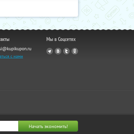
такты
Мы в Соцсетях
si@kupikupon.ru
аться с нами