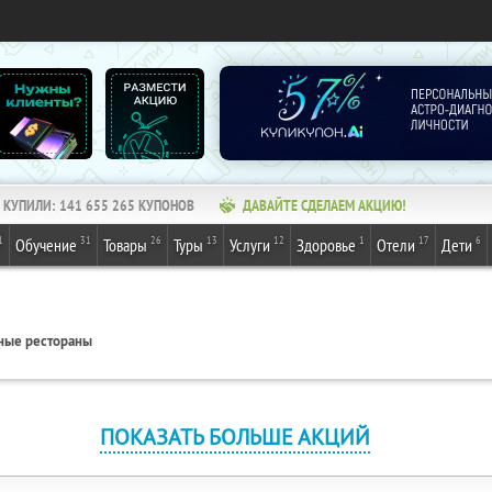
КУПИЛИ:
141 655 265
КУПОНОВ
ДАВАЙТЕ СДЕЛАЕМ АКЦИЮ!
1
31
26
13
12
1
17
6
Обучение
Товары
Туры
Услуги
Здоровье
Отели
Дети
ные рестораны
ПОКАЗАТЬ БОЛЬШЕ АКЦИЙ