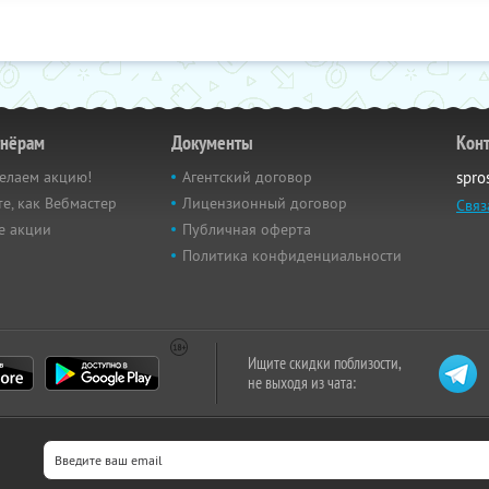
тнёрам
Документы
Кон
елаем акцию!
Агентский договор
spro
е, как Вебмастер
Лицензионный договор
Связ
е акции
Публичная оферта
Политика конфиденциальности
Ищите скидки поблизости,
не выходя из чата: