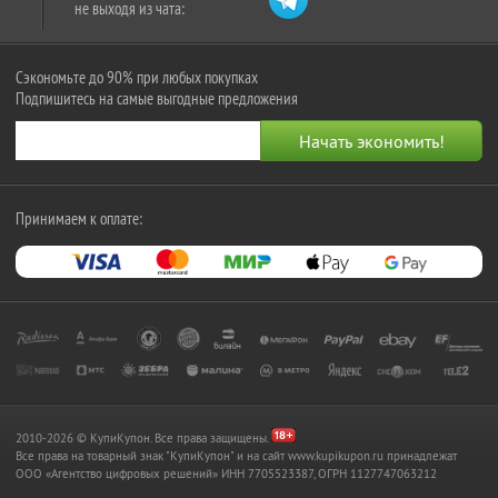
не выходя из чата:
Сэкономьте до 90% при любых покупках
Подпишитесь на самые выгодные предложения
Принимаем к оплате:
2010-2026 © КупиКупон. Все права защищены.
Все права на товарный знак "КупиКупон" и на сайт www.kupikupon.ru принадлежат
OOO «Агентство цифровых решений» ИНН 7705523387, ОГРН 1127747063212