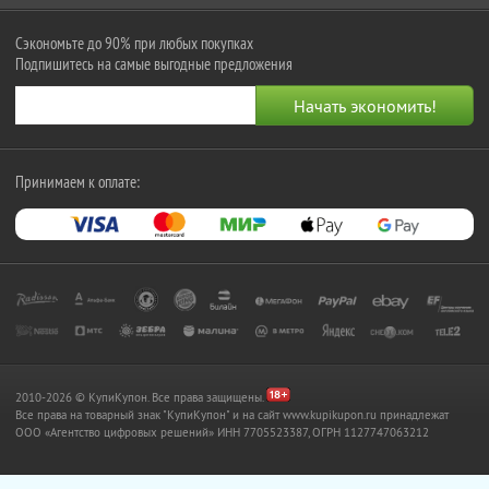
Сэкономьте до 90% при любых покупках
Подпишитесь на самые выгодные предложения
Принимаем к оплате:
2010-2026 © КупиКупон. Все права защищены.
Все права на товарный знак "КупиКупон" и на сайт www.kupikupon.ru принадлежат
OOO «Агентство цифровых решений» ИНН 7705523387, ОГРН 1127747063212