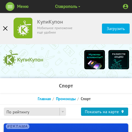
Меню
Ставрополь
КупиКупон
Мобильное приложение
Загрузить
ещё удобнее
Спорт
Главная
Промокоды
Спорт
Показать на карте
По рейтингу