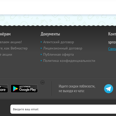
тнёрам
Документы
Кон
елаем акцию!
Агентский договор
spro
е, как Вебмастер
Лицензионный договор
Связ
е акции
Публичная оферта
Политика конфиденциальности
Ищите скидки поблизости,
не выходя из чата: