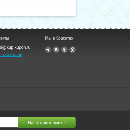
такты
Мы в Соцсетях
si@kupikupon.ru
аться с нами