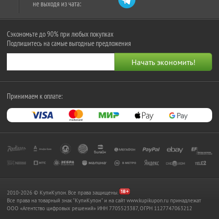
не выходя из чата:
Сэкономьте до 90% при любых покупках
Подпишитесь на самые выгодные предложения
Принимаем к оплате:
2010-2026 © КупиКупон. Все права защищены.
Все права на товарный знак "КупиКупон" и на сайт www.kupikupon.ru принадлежат
OOO «Агентство цифровых решений» ИНН 7705523387, ОГРН 1127747063212