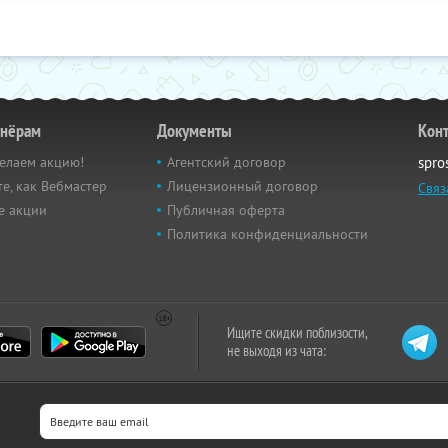
тнёрам
Документы
Кон
елаем акцию!
Агентский договор
spro
е, как Вебмастер
Лицензионный договор
Связ
е акции
Публичная оферта
Политика конфиденциальности
Ищите скидки поблизости,
не выходя из чата: