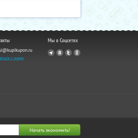
такты
Мы в Соцсетях
si@kupikupon.ru
аться с нами