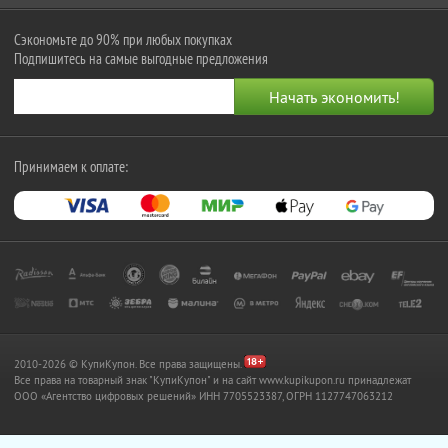
Сэкономьте до 90% при любых покупках
Подпишитесь на самые выгодные предложения
Принимаем к оплате:
2010-2026 © КупиКупон. Все права защищены.
Все права на товарный знак "КупиКупон" и на сайт www.kupikupon.ru принадлежат
OOO «Агентство цифровых решений» ИНН 7705523387, ОГРН 1127747063212