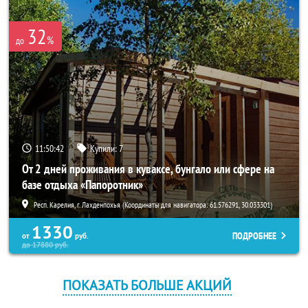
32
%
до
11:50:42
Купили:
7
От 2 дней проживания в куваксе, бунгало или сфере на
базе отдыха «Папоротник»
Респ. Карелия, г. Лахденпохья (Координаты для навигатора: 61.576291, 30.033301)
1330
ПОДРОБНЕЕ
от
руб.
до
17880
руб.
ПОКАЗАТЬ БОЛЬШЕ АКЦИЙ