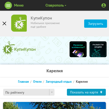
Меню
Ставрополь
КупиКупон
Мобильное приложение
Загрузить
ещё удобнее
Карелия
Главная
Отели
Загородный отдых
Карелия
Показать на карте
По рейтингу