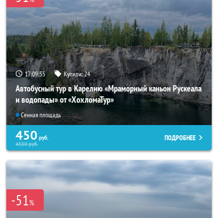
17:09:53
Купили:
24
Автобусный тур в Карелию «Мраморный каньон Рускеала
и водопады» от «ХохломаТур»
Сенная площадь
450
ПОДРОБНЕЕ
руб.
4550
руб.
-51
%