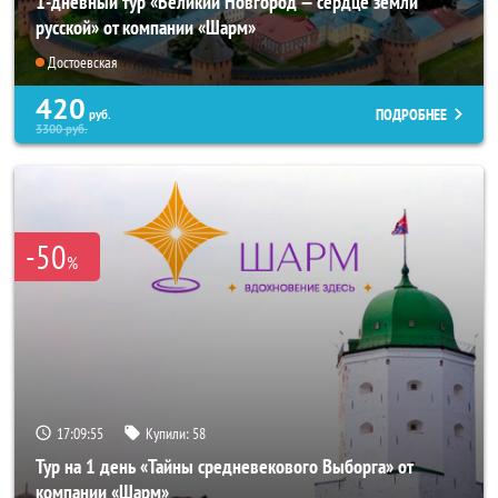
1-дневный тур «Великий Новгород — сердце земли
русской» от компании «Шарм»
Достоевская
420
ПОДРОБНЕЕ
руб.
3300
руб.
-50
%
17:09:53
Купили:
58
Тур на 1 день «Тайны средневекового Выборга» от
компании «Шарм»