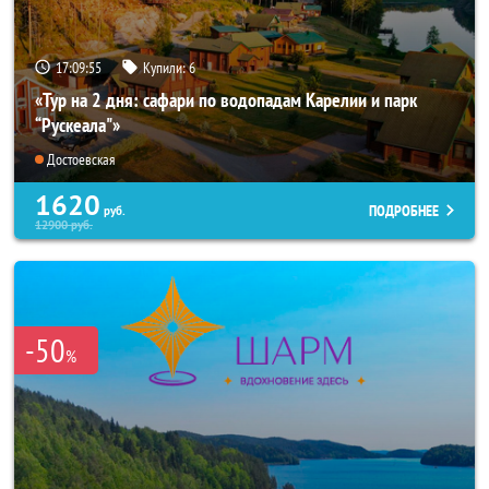
17:09:53
Купили:
6
«Тур на 2 дня: сафари по водопадам Карелии и парк
“Рускеала"»
Достоевская
1620
ПОДРОБНЕЕ
руб.
12900
руб.
-50
%