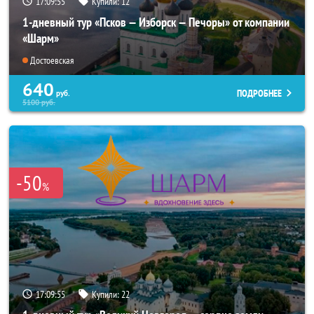
17:09:53
Купили:
12
1-дневный тур «Псков — Изборск — Печоры» от компании
«Шарм»
Достоевская
640
ПОДРОБНЕЕ
руб.
5100
руб.
-50
%
17:09:53
Купили:
22