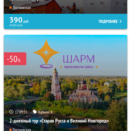
Достоевская
390
ПОДРОБНЕЕ
руб.
3100
руб.
-50
%
17:09:53
Купили:
8
2-дневный тур «Старая Русса и Великий Новгород»
Достоевская