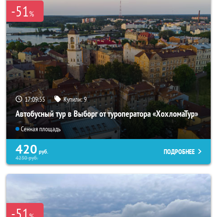
-51
%
17:09:53
Купили:
9
Автобусный тур в Выборг от туроператора «ХохломаТур»
Сенная площадь
420
ПОДРОБНЕЕ
руб.
4230
руб.
-51
%