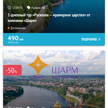
17:09:53
Купили:
48
1-дневный тур «Рускеала — мраморное царство» от
компании «Шарм»
Достоевская
490
ПОДРОБНЕЕ
руб.
3900
руб.
-50
%