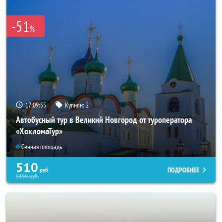
-51
%
17:09:53
Купили:
2
Автобусный тур в Великий Новгород от туроператора
«ХохломаТур»
Сенная площадь
510
ПОДРОБНЕЕ
руб.
5190
руб.