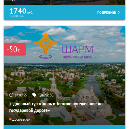
1740
ПОДРОБНЕЕ
руб.
13900
руб.
-50
%
17:09:53
Купили:
30
2-дневный тур «Тверь и Торжок: путешествие по
государевой дороге»
Достоевская