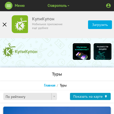
Меню
Ставрополь
КупиКупон
Мобильное приложение
Загрузить
ещё удобнее
Туры
Главная
Туры
Показать на карте
По рейтингу