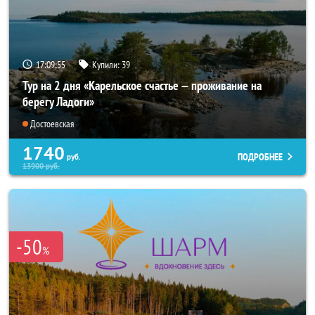
17:09:53
Купили:
39
Тур на 2 дня «Карельское счастье — проживание на
берегу Ладоги»
Достоевская
1740
ПОДРОБНЕЕ
руб.
13900
руб.
-50
%