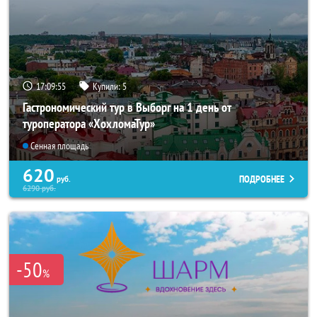
17:09:53
Купили:
5
Гастрономический тур в Выборг на 1 день от
туроператора «ХохломаТур»
Сенная площадь
620
ПОДРОБНЕЕ
руб.
6290
руб.
-50
%