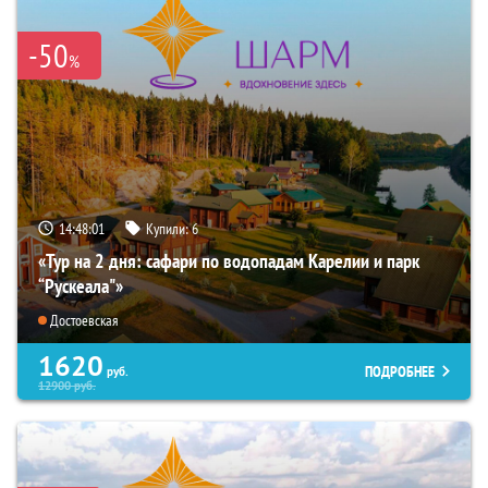
-50
%
14:48:00
Купили:
6
«Тур на 2 дня: сафари по водопадам Карелии и парк
“Рускеала"»
Достоевская
1620
ПОДРОБНЕЕ
руб.
12900
руб.