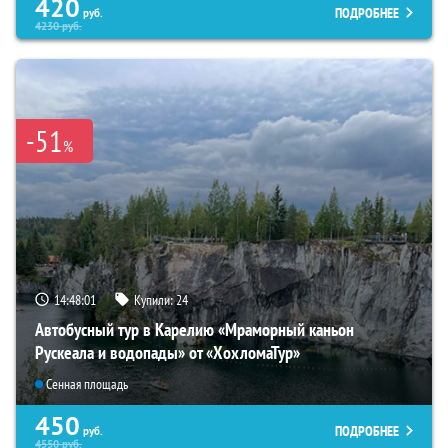
420
ПОДРОБНЕЕ
руб.
4230
руб.
-51
%
14:48:00
Купили:
24
Автобусный тур в Карелию «Мраморный каньон
Рускеала и водопады» от «ХохломаТур»
Сенная площадь
450
ПОДРОБНЕЕ
руб.
4550
руб.