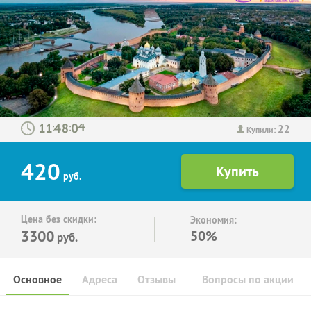
22
:
:
Купили:
420
руб.
Цена без скидки:
Экономия:
3300
50%
руб.
Основное
Адреса
Отзывы
Вопросы по акции