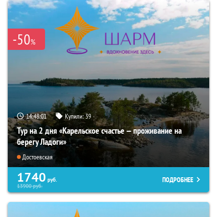
-50
%
14:48:00
Купили:
39
Тур на 2 дня «Карельское счастье — проживание на
берегу Ладоги»
Достоевская
1740
ПОДРОБНЕЕ
руб.
13900
руб.