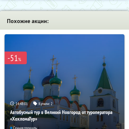
Похожие акции:
-51
%
14:48:00
Купили:
2
Автобусный тур в Великий Новгород от туроператора
«ХохломаТур»
Сенная площадь