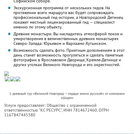
Софийском соборе.
Экскурсионная программа от нескольких гидов. На
протяжении всего маршрута вас будет сопровождать
профессиональный гид-историк, а Новгородский Детинец
покажет местный лицензированный гид — специалист
именно по этому объекту.
Древние монастыри. Вы насладитесь атмосферой покоя и
умиротворения в величественных древних монастырях
Северо-Запада: Юрьевом и Варлаамо-Хутынском.
Возможность сделать фото. Приятным дополнением в этот
день станет возможность прогуляться и сделать памятные
фотографии в Ярославовом Дворище, Кремле-Детинце и
других уголках Великого Новгорода и его окрестностей.
1-дневный тур «Великий Новгород — сердце земли русской» от компании
«Шарм»
Услуги предоставляет: Общество с ограниченной
ответственностью "КС РЕСУРС",
ИНН 7814672460
, ОГРН
1167847445380