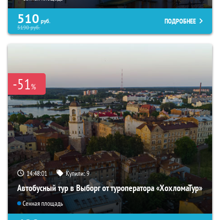
510
ПОДРОБНЕЕ
руб.
5190
руб.
-51
%
14:48:00
Купили:
9
Автобусный тур в Выборг от туроператора «ХохломаТур»
Сенная площадь