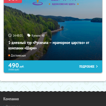
14:48:00
Купили:
48
1-дневный тур «Рускеала — мраморное царство» от
компании «Шарм»
Достоевская
490
ПОДРОБНЕЕ
руб.
3900
руб.
Компания