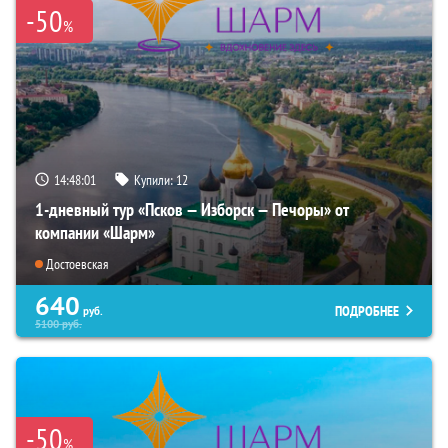
-50
%
14:48:00
Купили:
12
1-дневный тур «Псков — Изборск — Печоры» от
компании «Шарм»
Достоевская
640
ПОДРОБНЕЕ
руб.
5100
руб.
-50
%