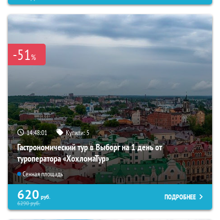
-51
%
14:48:00
Купили:
5
Гастрономический тур в Выборг на 1 день от
туроператора «ХохломаТур»
Сенная площадь
620
ПОДРОБНЕЕ
руб.
6290
руб.