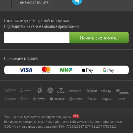
не выходя из чата:
Сэкономьте до 90% при любых покупках
Подпишитесь на самые выгодные предложения
Принимаем к оплате:
2010-2026 © КупиКупон. Все права защищены.
Все права на товарный знак "КупиКупон" и на сайт www.kupikupon.ru принадлежат
OOO «Агентство цифровых решений» ИНН 7705523387, ОГРН 1127747063212