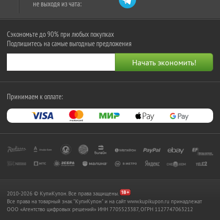
не выходя из чата:
Сэкономьте до 90% при любых покупках
Подпишитесь на самые выгодные предложения
Принимаем к оплате:
2010-2026 © КупиКупон. Все права защищены.
Все права на товарный знак "КупиКупон" и на сайт www.kupikupon.ru принадлежат
OOO «Агентство цифровых решений» ИНН 7705523387, ОГРН 1127747063212