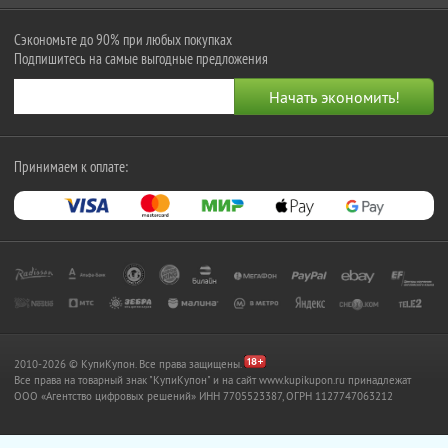
Сэкономьте до 90% при любых покупках
Подпишитесь на самые выгодные предложения
Принимаем к оплате:
2010-2026 © КупиКупон. Все права защищены.
Все права на товарный знак "КупиКупон" и на сайт www.kupikupon.ru принадлежат
OOO «Агентство цифровых решений» ИНН 7705523387, ОГРН 1127747063212