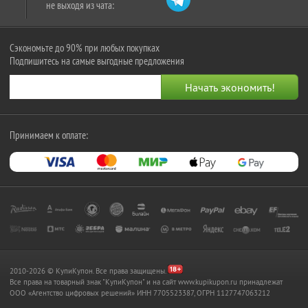
не выходя из чата:
Сэкономьте до 90% при любых покупках
Подпишитесь на самые выгодные предложения
Принимаем к оплате:
2010-2026 © КупиКупон. Все права защищены.
Все права на товарный знак "КупиКупон" и на сайт www.kupikupon.ru принадлежат
OOO «Агентство цифровых решений» ИНН 7705523387, ОГРН 1127747063212