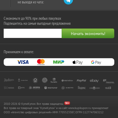
не выходя из чата:
Сэкономьте до 90% при любых покупках
Подпишитесь на самые выгодные предложения
Принимаем к оплате:
2010-2026 © КупиКупон. Все права защищены.
Все права на товарный знак "КупиКупон" и на сайт www.kupikupon.ru принадлежат
OOO «Агентство цифровых решений» ИНН 7705523387, ОГРН 1127747063212