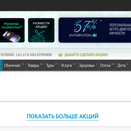
КУПИЛИ:
141 674 084
КУПОНОВ
ДАВАЙТЕ СДЕЛАЕМ АКЦИЮ!
1
31
26
13
12
1
16
6
Обучение
Товары
Туры
Услуги
Здоровье
Отели
Дети
ПОКАЗАТЬ БОЛЬШЕ АКЦИЙ