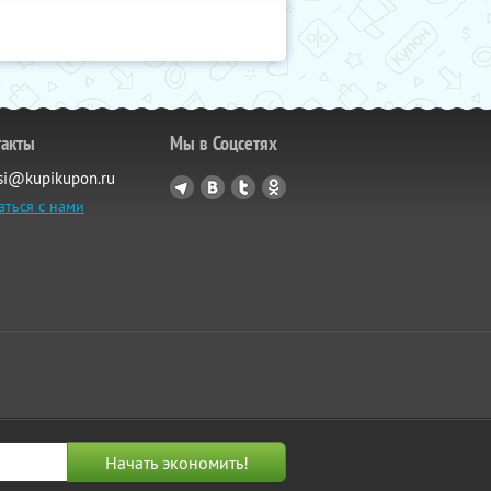
такты
Мы в Соцсетях
si@kupikupon.ru
аться с нами