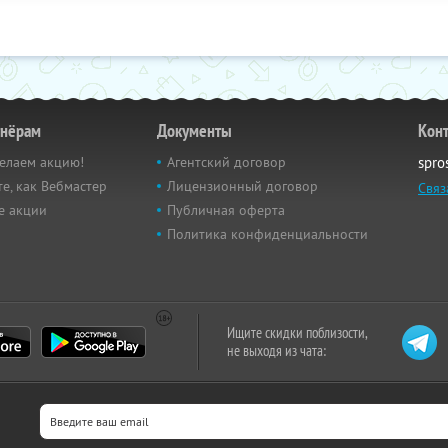
тнёрам
Документы
Кон
елаем акцию!
Агентский договор
spro
е, как Вебмастер
Лицензионный договор
Связ
е акции
Публичная оферта
Политика конфиденциальности
Ищите скидки поблизости,
не выходя из чата: