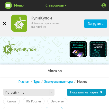
Меню
Ставрополь
КупиКупон
Мобильное приложение
Загрузить
ещё удобнее
Москва
Главная
Туры
Экскурсионные туры
Москва
Показать на карте
По рейтингу
Кавказ
Юг России
Зауралье