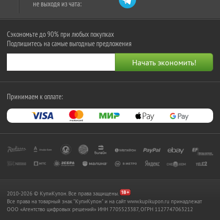
не выходя из чата:
Сэкономьте до 90% при любых покупках
Подпишитесь на самые выгодные предложения
Принимаем к оплате:
2010-2026 © КупиКупон. Все права защищены.
Все права на товарный знак "КупиКупон" и на сайт www.kupikupon.ru принадлежат
OOO «Агентство цифровых решений» ИНН 7705523387, ОГРН 1127747063212