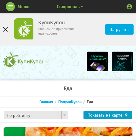
Меню
Ставрополь
КупиКупон
Мобильное приложение
Загрузить
ещё удобнее
Еда
Главная
ПолучиКупон
Еда
Показать на карте
По рейтингу