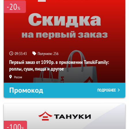
-20
%
09:33:43
Получили:
256
Первый заказ от 1090р. в приложении TanukiFamily:
роллы, суши, пицца и другое
Россия
Промокод
ПОДРОБНЕЕ
-100
%