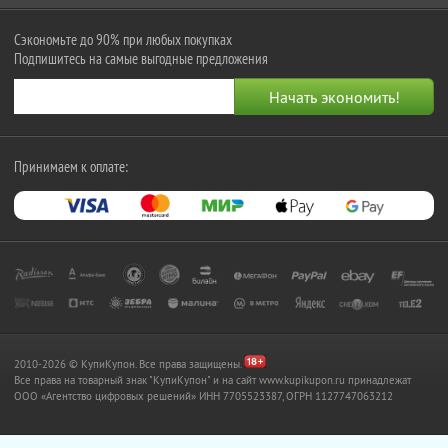
Сэкономьте до 90% при любых покупках
Подпишитесь на самые выгодные предложения
Принимаем к оплате:
2010-2026 © КупиКупон. Все права защищены.
Все права на товарный знак "КупиКупон" и на сайт www.kupikupon.ru принадлежат
OOO «Агентство цифровых решений» ИНН 7705523387, ОГРН 1127747063212