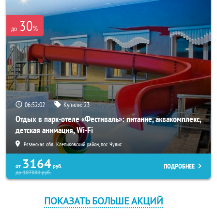
30
%
до
06:52:01
Купили:
23
Отдых в парк-отеле «Фестиваль»: питание, аквакомплекс,
детская анимация, Wi-Fi
Рязанская обл., Клепиковский район, пос. Чулис
3164
ПОДРОБНЕЕ
от
руб.
до
107880
руб.
ПОКАЗАТЬ БОЛЬШЕ АКЦИЙ