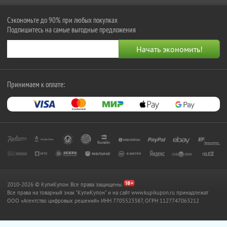
Сэкономьте до 90% при любых покупках
Подпишитесь на самые выгодные предложения
Принимаем к оплате:
2010-2026 © КупиКупон. Все права защищены.
Все права на товарный знак "КупиКупон" и на сайт www.kupikupon.ru принадлежат
OOO «Агентство цифровых решений» ИНН 7705523387, ОГРН 1127747063212