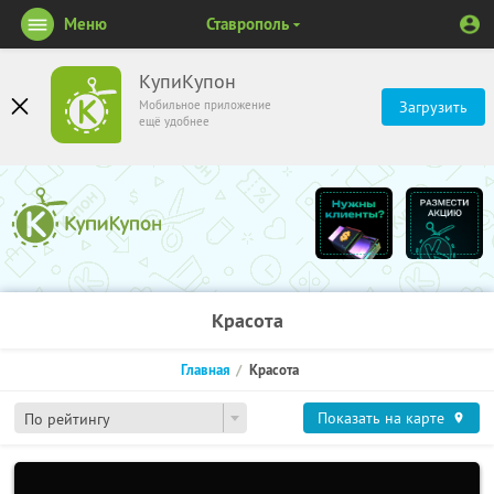
Меню
Ставрополь
КупиКупон
Мобильное приложение
Загрузить
ещё удобнее
Красота
Главная
Красота
Показать на карте
По рейтингу