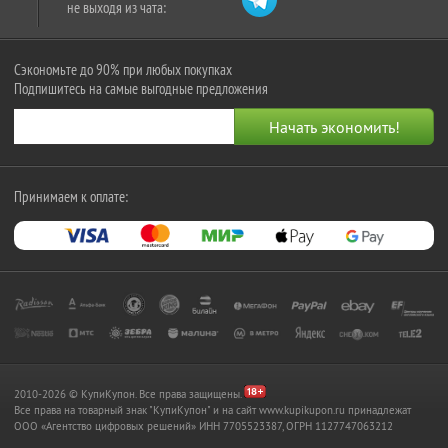
не выходя из чата:
Сэкономьте до 90% при любых покупках
Подпишитесь на самые выгодные предложения
Принимаем к оплате:
2010-2026 © КупиКупон. Все права защищены.
Все права на товарный знак "КупиКупон" и на сайт www.kupikupon.ru принадлежат
OOO «Агентство цифровых решений» ИНН 7705523387, ОГРН 1127747063212