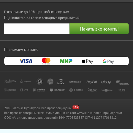
Сэкономьте до 90% при любых покупках
Подпишитесь на самые выгодные предложения
Принимаем к оплате:
2010-2026 © КупиКупон. Все права защищены.
Все права на товарный знак "КупиКупон" и на сайт www.kupikupon.ru принадлежат
OOO «Агентство цифровых решений» ИНН 7705523387, ОГРН 1127747063212