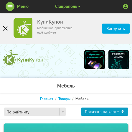
Меню
Ставрополь
КупиКупон
Мобильное приложение
Загрузить
ещё удобнее
Мебель
Главная
Товары
Мебель
Показать на карте
По рейтингу