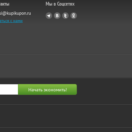
такты
Мы в Соцсетях
si@kupikupon.ru
аться с нами