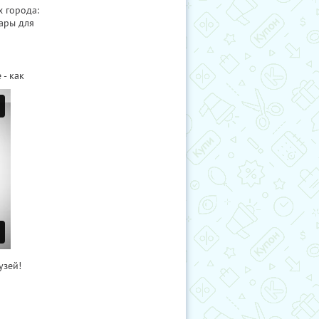
х города:
ары для
- как
узей!