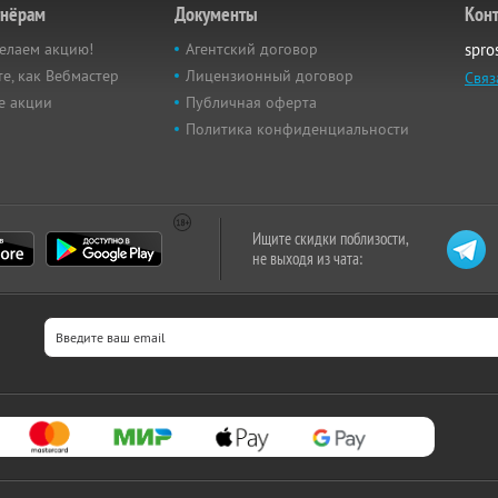
тнёрам
Документы
Кон
елаем акцию!
Агентский договор
spro
е, как Вебмастер
Лицензионный договор
Связ
е акции
Публичная оферта
Политика конфиденциальности
Ищите скидки поблизости,
не выходя из чата: