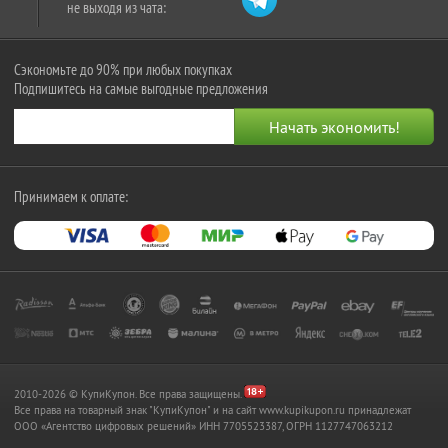
не выходя из чата:
Сэкономьте до 90% при любых покупках
Подпишитесь на самые выгодные предложения
Принимаем к оплате:
2010-2026 © КупиКупон. Все права защищены.
Все права на товарный знак "КупиКупон" и на сайт www.kupikupon.ru принадлежат
OOO «Агентство цифровых решений» ИНН 7705523387, ОГРН 1127747063212