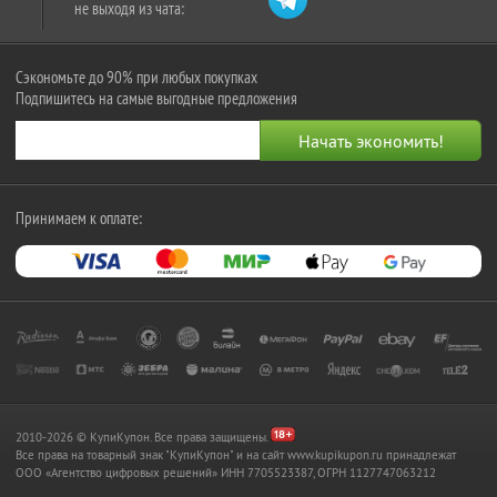
не выходя из чата:
Сэкономьте до 90% при любых покупках
Подпишитесь на самые выгодные предложения
Принимаем к оплате:
2010-2026 © КупиКупон. Все права защищены.
Все права на товарный знак "КупиКупон" и на сайт www.kupikupon.ru принадлежат
OOO «Агентство цифровых решений» ИНН 7705523387, ОГРН 1127747063212