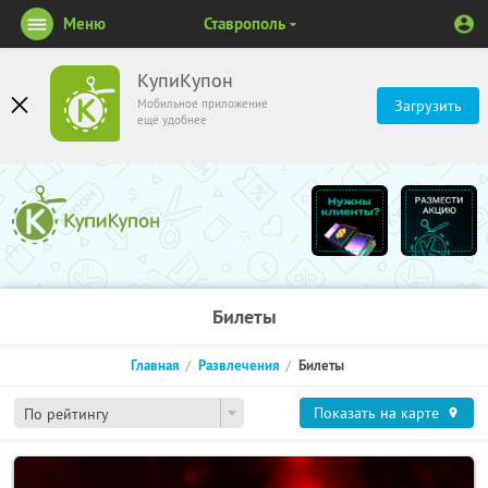
Меню
Ставрополь
КупиКупон
Мобильное приложение
Загрузить
ещё удобнее
Билеты
Главная
Развлечения
Билеты
Показать на карте
По рейтингу