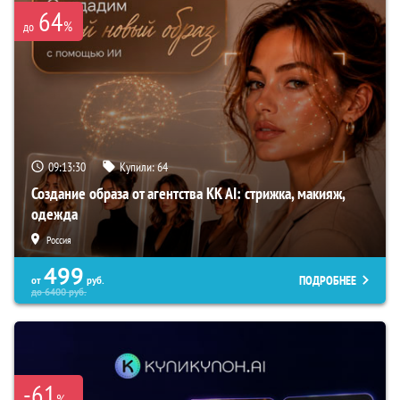
64
%
до
09:13:29
Купили:
64
Создание образа от агентства KK AI: стрижка, макияж,
одежда
Россия
499
ПОДРОБНЕЕ
от
руб.
до
6400
руб.
-61
%