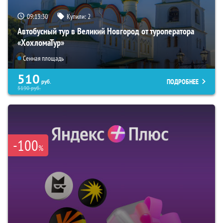
09:13:29
Купили:
2
Автобусный тур в Великий Новгород от туроператора
«ХохломаТур»
Сенная площадь
510
ПОДРОБНЕЕ
руб.
5190
руб.
-100
%