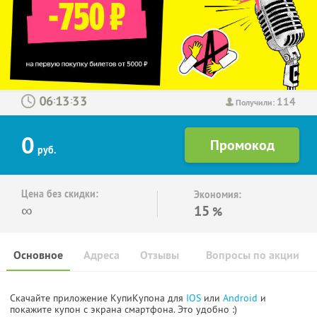
114
:
:
Получили:
0
руб.
Цена без скидки:
Экономия:
∞
15
%
Основное
Адреса
Отзывы
Вопросы по акции
Скачайте приложение КупиКупона для
IOS
или
Android
и
покажите купон с экрана смартфона. Это удобно :)