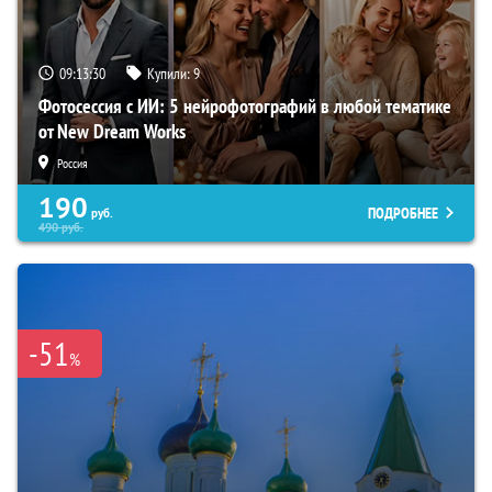
09:13:29
Купили:
9
Фотосессия с ИИ: 5 нейрофотографий в любой тематике
от New Dream Works
Россия
190
ПОДРОБНЕЕ
руб.
490
руб.
-51
%