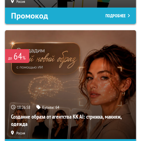
Россия
Промокод
ПОДРОБНЕЕ
64
%
до
18:26:57
Купили:
64
Создание образа от агентства KK AI: стрижка, макияж,
одежда
Россия