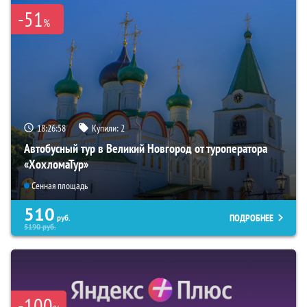
-51
%
18:26:57
Купили:
2
Автобусный тур в Великий Новгород от туроператора
«ХохломаТур»
Сенная площадь
510
ПОДРОБНЕЕ
руб.
5190
руб.
-100