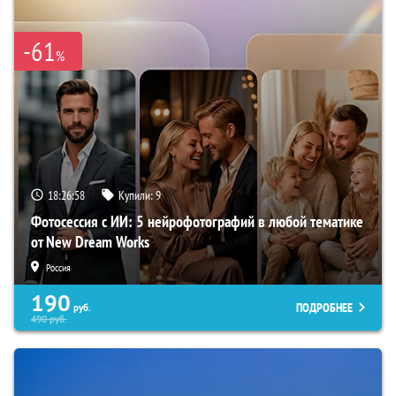
-61
%
18:26:57
Купили:
9
Фотосессия с ИИ: 5 нейрофотографий в любой тематике
от New Dream Works
Россия
190
ПОДРОБНЕЕ
руб.
490
руб.