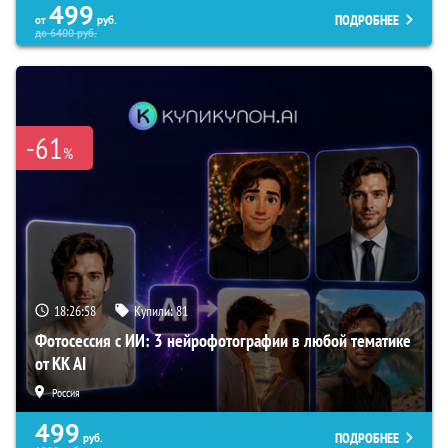
499
ПОДРОБНЕЕ
от
руб.
до
6400
руб.
-61
%
18:26:57
Купили:
81
Фотосессия с ИИ: 3 нейрофотографии в любой тематике
от KK AI
Россия
499
ПОДРОБНЕЕ
руб.