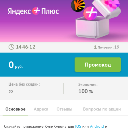
19
:
:
Получили:
0
руб.
Цена без скидки:
Экономия:
∞
100
%
Основное
Адреса
Отзывы
Вопросы по акции
Скачайте приложение КупиКупона для
IOS
или
Android
и