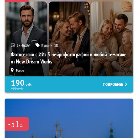
17:46:08
Купили:
10
Фотосессия с ИИ: 5 нейрофотографий в любой тематике
от New Dream Works
Россия
190
ПОДРОБНЕЕ
руб.
490
руб.
-51
%