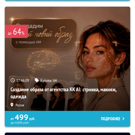
64
%
до
17:46:08
Купили:
64
Создание образа от агентства KK AI: стрижка, макияж,
одежда
Россия
499
ПОДРОБНЕЕ
от
руб.
до
6400
руб.