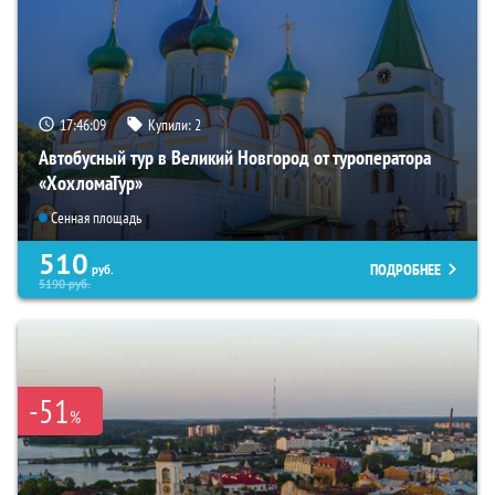
17:46:08
Купили:
2
Автобусный тур в Великий Новгород от туроператора
«ХохломаТур»
Сенная площадь
510
ПОДРОБНЕЕ
руб.
5190
руб.
-51
%