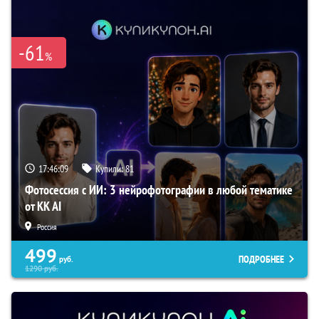
-61
%
17:46:08
Купили:
81
Фотосессия с ИИ: 3 нейрофотографии в любой тематике
от KK AI
Россия
499
ПОДРОБНЕЕ
руб.
1290
руб.