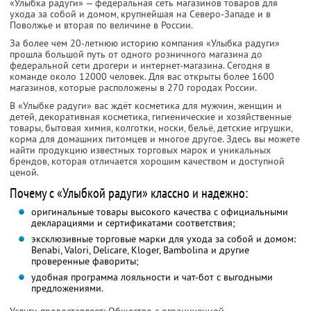
«Улыбка радуги» — федеральная сеть магазинов товаров для
ухода за собой и домом, крупнейшая на Северо-Западе и в
Поволжье и вторая по величине в России.
За более чем 20-летнюю историю компания «Улыбка радуги»
прошла большой путь от одного розничного магазина до
федеральной сети дрогери и интернет-магазина. Сегодня в
команде около 12000 человек. Для вас открыты более 1600
магазинов, которые расположены в 270 городах России.
В «Улыбке радуги» вас ждёт косметика для мужчин, женщин и
детей, декоративная косметика, гигиенические и хозяйственные
товары, бытовая химия, колготки, носки, бельё, детские игрушки,
корма для домашних питомцев и многое другое. Здесь вы можете
найти продукцию известных торговых марок и уникальных
брендов, которая отличается хорошим качеством и доступной
ценой.
Почему с «Улыбкой радуги» классно и надежно:
оригинальные товары высокого качества с официальными
декларациями и сертификатами соответствия;
эксклюзивные торговые марки для ухода за собой и домом:
Benabi, Valori, Delicare, Kloger, Bambolina и другие
проверенные фавориты;
удобная программа лояльности и чат-бот с выгодными
предложениями.