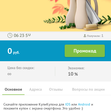
1
:
:
Получили:
0
руб.
Цена без скидки:
Экономия:
∞
10
%
Основное
Адреса
Отзывы
Вопросы по акции
Скачайте приложение КупиКупона для
IOS
или
Android
и
покажите купон с экрана смартфона. Это удобно :)