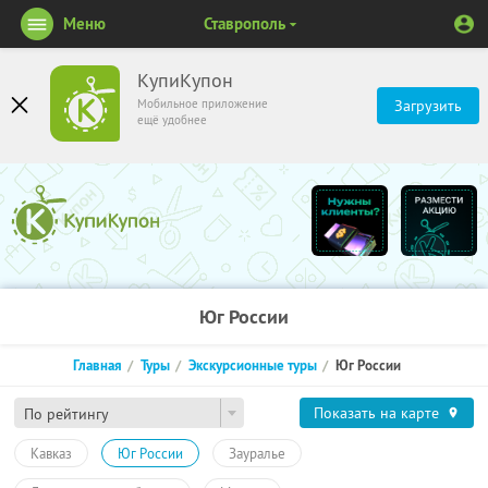
Меню
Ставрополь
КупиКупон
Мобильное приложение
Загрузить
ещё удобнее
Юг России
Главная
Туры
Экскурсионные туры
Юг России
Показать на карте
По рейтингу
Кавказ
Юг России
Зауралье