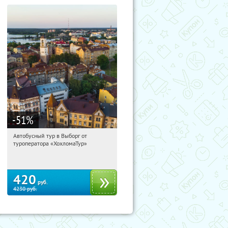
-51
%
Автобусный тур в Выборг от
19:26:41
Купили:
9
туроператора «ХохломаТур»
Сенная площадь
420
руб.
4230
руб.