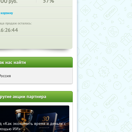
300
57%
руб.
нца продаж осталось:
:
:
ак нас найти
Россия
ругие акции партнера
д «Как экономить время и деньги с
мощью ИИ»