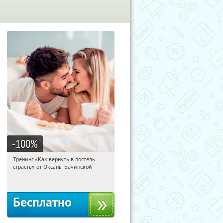
-100
%
Тренинг «Как вернуть в постель
19:26:41
Получили:
13
страсть» от Оксаны Бачинской
Россия
Бесплатно