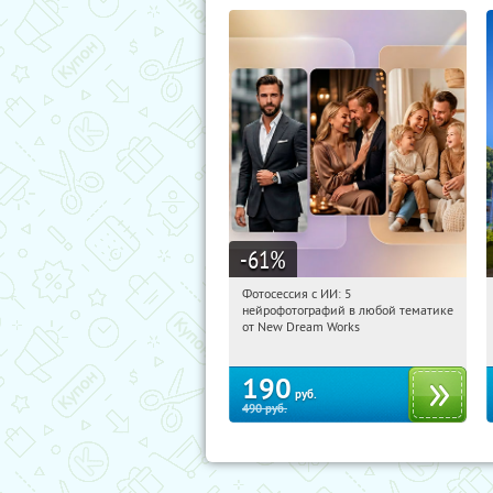
-61
%
Фотосессия с ИИ: 5
19:26:41
Купили:
9
нейрофотографий в любой тематике
Россия
от New Dream Works
190
руб.
490
руб.