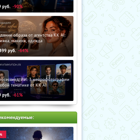
9
руб.
-90%
дание образа от агентства KK AI:
ижка, макияж, одежда
499
руб.
-64%
тосессия с ИИ: 3 нейрофотографии
юбой тематике от KK AI
9
руб.
-61%
екомендуемые:
%