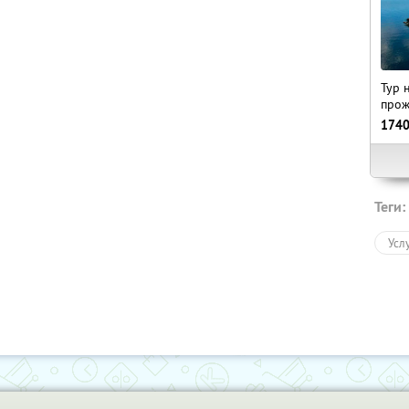
Тур 
прож
174
Теги:
Усл