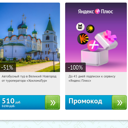
-51
%
-100
%
Автобусный тур в Великий Новгород
До 45 дней подписки к сервису
19:26:41
Купили:
2
19:26:41
Получили:
19
от туроператора «ХохломаТур»
«Яндекс Плюс»
Сенная площадь
Россия
510
Промокод
руб.
5190
руб.