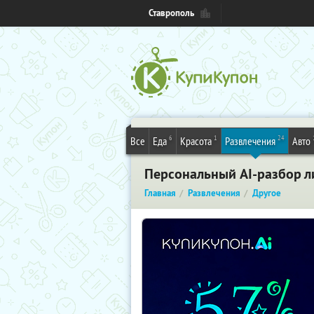
Ставрополь
6
1
24
Все
Еда
Красота
Развлечения
Авто
Персональный AI-разбор ли
Главная
Развлечения
Другое