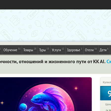
1
31
25
13
12
1
16
6
Обучение
Товары
Туры
Услуги
Здоровье
Отели
Дети
чности, отношений и жизненного пути от KK AI.
С
Купил
Цена