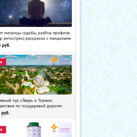
ет матрицы судьбы, разбор профиля,
р антистресс-раскрасок с мандалами
5
руб.
%
евный тур «Тверь и Торжок:
шествие по государевой дороге»
0
руб.
%