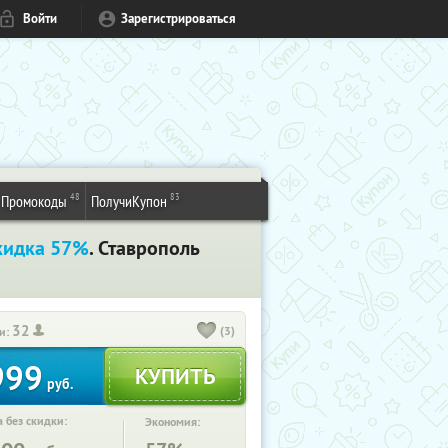
Войти
Зарегистрироваться
48
83
Промокоды
ПолучиКупон
кидка 57%
. Ставрополь
32
(3)
и:
999
руб.
 без скидки:
Экономия: