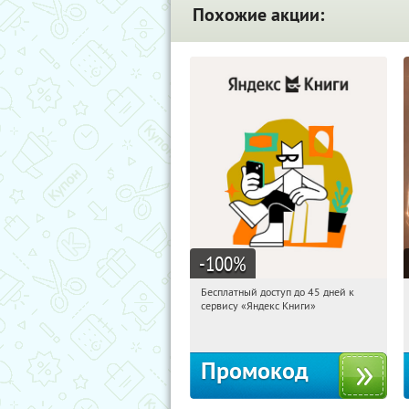
Похожие акции:
-100
%
Бесплатный доступ до 45 дней к
19:26:41
Получи первым!
сервису «Яндекс Книги»
Россия
Промокод