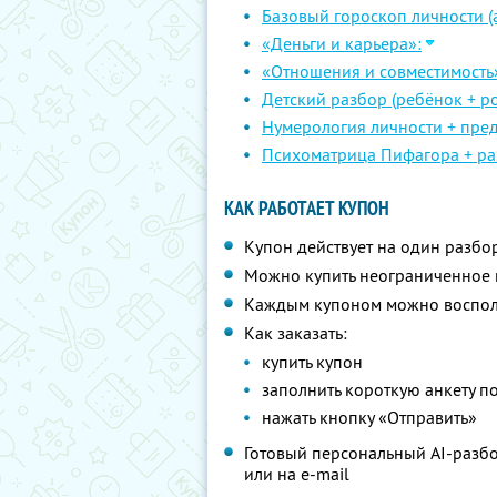
Базовый гороскоп личности (а
«Деньги и карьера»:
«Отношения и совместимость
Детский разбор (ребёнок + ро
Нумерология личности + пре
Психоматрица Пифагора + ра
КАК РАБОТАЕТ КУПОН
Купон действует на один разбо
Можно купить неограниченное 
Каждым купоном можно восполь
Как заказать:
купить купон
заполнить короткую анкету п
нажать кнопку «Отправить»
Готовый персональный AI-разбор
или на e-mail