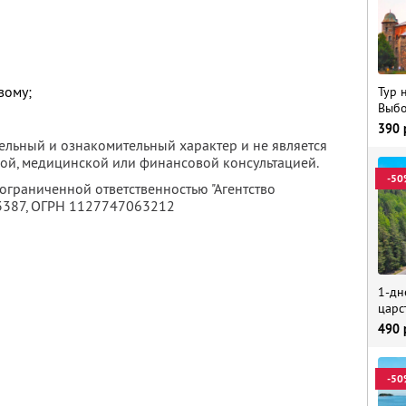
вому;
Тур 
Выбо
390
ельный и ознакомительный характер и не является
ой, медицинской или финансовой консультацией.
-50
 ограниченной ответственностью "Агентство
3387
, ОГРН 1127747063212
1-дн
царс
490
-50