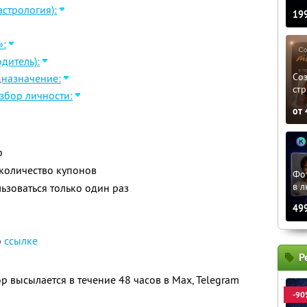
стрология):
19
»:
дитель):
Соз
дназначение:
стр
збор личности:
от
р
количество купонов
Фо
в л
зоваться только один раз
49
о
ссылке
Р
 высылается в течение 48 часов в Max, Telegram
-90