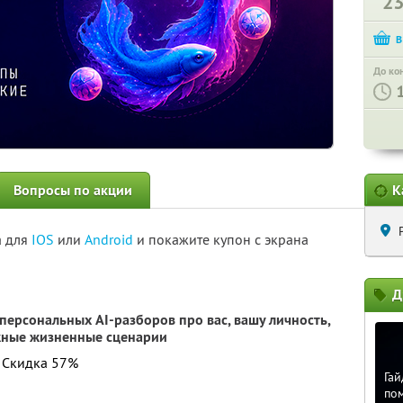
2
До ко
Вопросы по акции
К
а для
IOS
или
Android
и покажите купон с экрана
Д
персональных AI-разборов про вас, вашу личность,
жные жизненные сценарии
. Скидка 57%
Гай
по