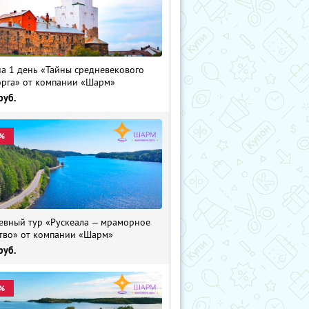
на 1 день «Тайны средневекового
рга» от компании «Шарм»
руб.
%
евный тур «Рускеала — мраморное
тво» от компании «Шарм»
руб.
%