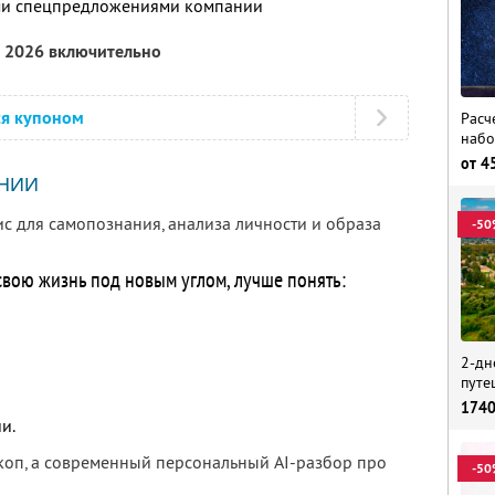
ими спецпредложениями компании
а 2026 включительно
ся купоном
Расч
набо
от
4
НИИ
ис для самопознания, анализа личности и образа
-50
 свою жизнь под новым углом, лучше понять:
2-дн
путе
174
и.
скоп, а современный персональный AI-разбор про
-50