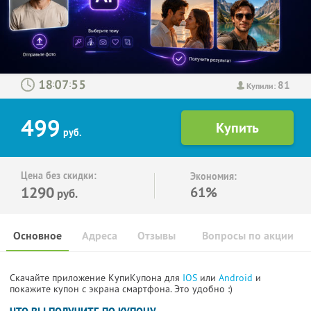
81
:
:
Купили:
499
руб.
Цена без скидки:
Экономия:
1290
61%
руб.
Основное
Адреса
Отзывы
Вопросы по акции
Скачайте приложение КупиКупона для
IOS
или
Android
и
покажите купон с экрана смартфона. Это удобно :)