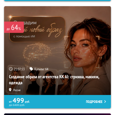
64
%
до
21:07:52
Купили:
64
Создание образа от агентства KK AI: стрижка, макияж,
одежда
Россия
499
ПОДРОБНЕЕ
от
руб.
до
6400
руб.