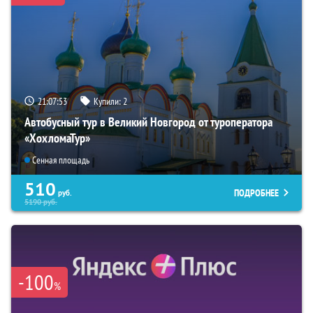
21:07:52
Купили:
2
Автобусный тур в Великий Новгород от туроператора
«ХохломаТур»
Сенная площадь
510
ПОДРОБНЕЕ
руб.
5190
руб.
-100
%