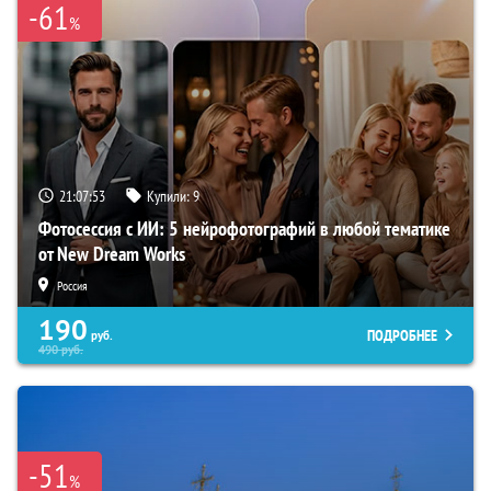
-61
%
21:07:52
Купили:
9
Фотосессия с ИИ: 5 нейрофотографий в любой тематике
от New Dream Works
Россия
190
ПОДРОБНЕЕ
руб.
490
руб.
-51
%