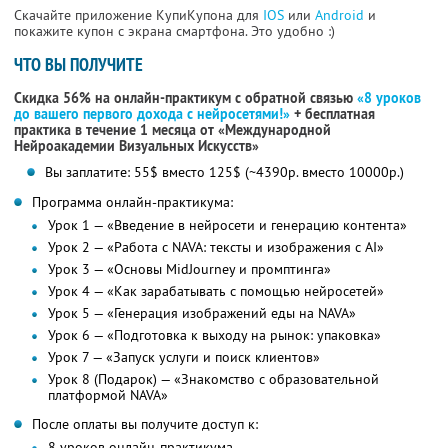
Скачайте приложение КупиКупона для
IOS
или
Android
и
покажите купон с экрана смартфона. Это удобно :)
ЧТО ВЫ ПОЛУЧИТЕ
Скидка 56% на онлайн-практикум с обратной связью
«8 уроков
до вашего первого дохода с нейросетями!»
+ бесплатная
практика в течение 1 месяца от «Международной
Нейроакадемии Визуальных Искусств»
Вы заплатите: 55$ вместо 125$ (~4390р. вместо 10000р.)
Программа онлайн-практикума:
Урок 1 — «Введение в нейросети и генерацию контента»
Урок 2 — «Работа с NAVA: тексты и изображения с AI»
Урок 3 — «Основы MidJourney и промптинга»
Урок 4 — «Как зарабатывать с помощью нейросетей»
Урок 5 — «Генерация изображений еды на NAVA»
Урок 6 — «Подготовка к выходу на рынок: упаковка»
Урок 7 — «Запуск услуги и поиск клиентов»
Урок 8 (Подарок) — «Знакомство с образовательной
платформой NAVA»
После оплаты вы получите доступ к:
8 уроков онлайн-практикума