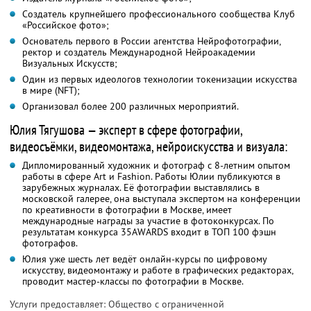
Создатель крупнейшего профессионального сообщества Клуб
«Российское фото»;
Основатель первого в России агентства Нейрофотографии,
ректор и создатель Международной Нейроакадемии
Визуальных Искусств;
Один из первых идеологов технологии токенизации искусства
в мире (NFT);
Организовал более 200 различных мероприятий.
Юлия Тягушова — эксперт в сфере фотографии,
видеосъёмки, видеомонтажа, нейроискусства и визуала:
Дипломированный художник и фотограф с 8-летним опытом
работы в сфере Art и Fashion. Работы Юлии публикуются в
зарубежных журналах. Её фотографии выставлялись в
московской галерее, она выступала экспертом на конференции
по креативности в фотографии в Москве, имеет
международные награды за участие в фотоконкурсах. По
результатам конкурса 35AWARDS входит в ТОП 100 фэшн
фотографов.
Юлия уже шесть лет ведёт онлайн-курсы по цифровому
искусству, видеомонтажу и работе в графических редакторах,
проводит мастер-классы по фотографии в Москве.
Услуги предоставляет: Общество с ограниченной