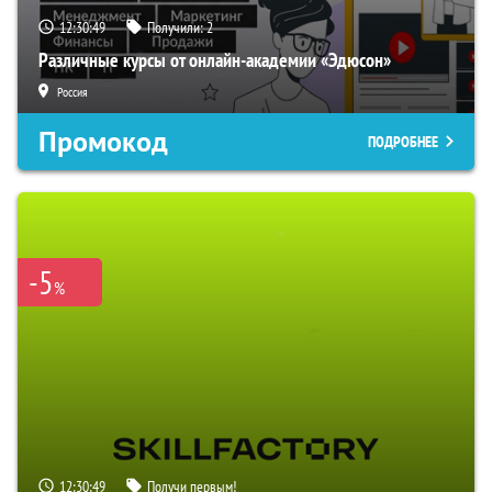
12:30:48
Получили:
2
Различные курсы от онлайн-академии «Эдюсон»
Россия
Промокод
ПОДРОБНЕЕ
-5
%
12:30:48
Получи первым!