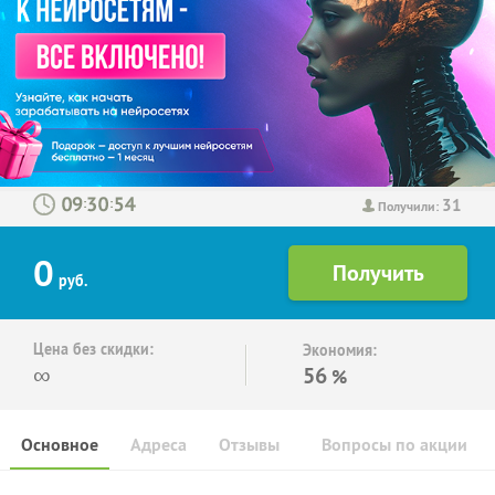
31
:
:
Получили:
0
руб.
Цена без скидки:
Экономия:
∞
56
%
Основное
Адреса
Отзывы
Вопросы по акции