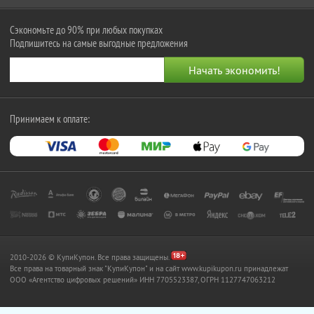
Сэкономьте до 90% при любых покупках
Подпишитесь на самые выгодные предложения
Принимаем к оплате:
2010-2026 © КупиКупон. Все права защищены.
Все права на товарный знак "КупиКупон" и на сайт www.kupikupon.ru принадлежат
OOO «Агентство цифровых решений» ИНН 7705523387, ОГРН 1127747063212