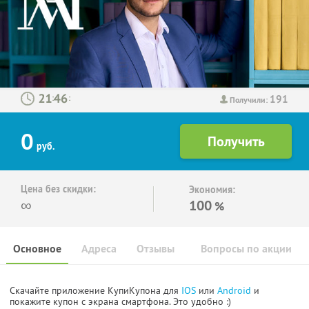
191
:
:
Получили:
0
руб.
Цена без скидки:
Экономия:
∞
100
%
Основное
Адреса
Отзывы
Вопросы по акции
Скачайте приложение КупиКупона для
IOS
или
Android
и
покажите купон с экрана смартфона. Это удобно :)