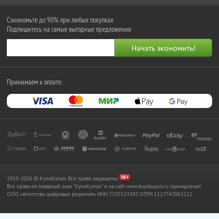
Сэкономьте до 90% при любых покупках
Подпишитесь на самые выгодные предложения
Принимаем к оплате:
2010-2026 © КупиКупон. Все права защищены.
Все права на товарный знак "КупиКупон" и на сайт www.kupikupon.ru принадлежат
OOO «Агентство цифровых решений» ИНН 7705523387, ОГРН 1127747063212