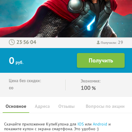
29
:
:
Получили:
0
руб.
Цена без скидки:
Экономия:
∞
100
%
Основное
Адреса
Отзывы
Вопросы по акции
Скачайте приложение КупиКупона для
IOS
или
Android
и
покажите купон с экрана смартфона. Это удобно :)