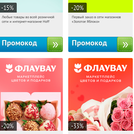
-15
%
-20
%
Любые товары во всей розничной
Первый заказ в сети магазинов
16:28:23
Получили:
83
16:28:23
Получи первым!
сети и интернет-магазине Hoff
«Золотое Яблоко»
Москва, 1-й Волоколамский проезд,
Россия
10с1
Промокод
Промокод
-20
%
-33
%