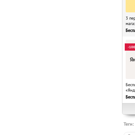
3 пе
мага
Бесп
-10
Бесп
«Янд
Бесп
Теги: