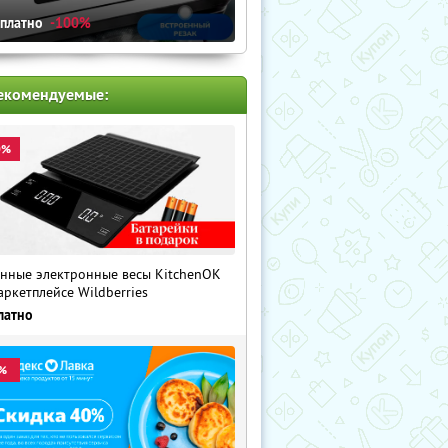
сплатно
-100%
екомендуемые:
0%
нные электронные весы KitchenOK
аркетплейсе Wildberries
латно
%