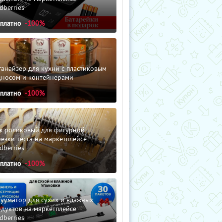
dberries
сплатно
-100%
анайзер для кухни с пластиковым
дносом и контейнерами
сплатно
-100%
ж роликовый для фигурной
езки теста на маркетплейсе
dberries
сплатно
-100%
ууматор для сухих и влажных
дуктов на маркетплейсе
dberries