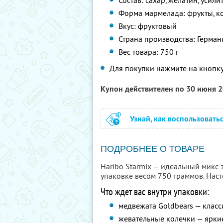
Состав: сахар, желатин, усили
Форма мармелада: фрукты, ко
Вкус: фруктовый
Страна производства: Герман
Вес товара: 750 г
Для покупки нажмите на кнопку
Купон действителен по 30 июня 
Узнай, как воспользовать
ПОДРОБНЕЕ О ТОВАРЕ
Haribo Starmix — идеальный микс
упаковке весом 750 граммов. Наст
Что ждет вас внутри упаковки:
медвежата Goldbears — класси
жевательные колечки — яркие