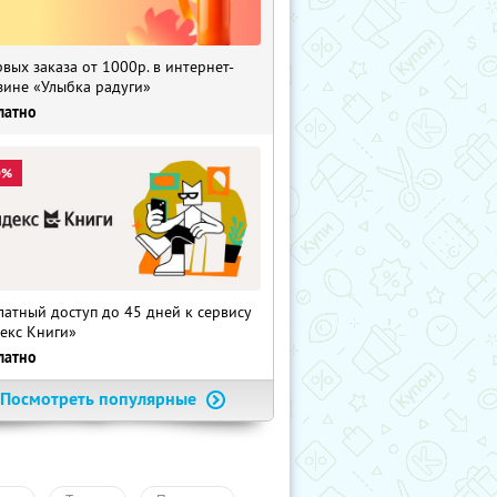
рвых заказа от 1000р. в интернет-
зине «Улыбка радуги»
латно
0%
латный доступ до 45 дней к сервису
екс Книги»
латно
Посмотреть популярные