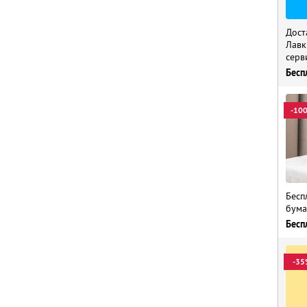
Дост
Лавк
серв
Бесп
-10
Бесп
бума
Бесп
-35