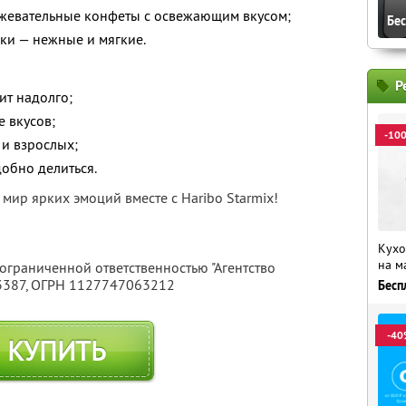
 жевательные конфеты с освежающим вкусом;
Бе
ки — нежные и мягкие.
Р
ит надолго;
 вкусов;
-10
 и взрослых;
обно делиться.
 мир ярких эмоций вместе с Haribo Starmix!
Кухо
на м
 ограниченной ответственностью "Агентство
3387
, ОГРН 1127747063212
Бесп
-40
КУПИТЬ