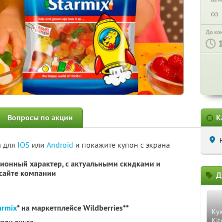
∞
До ко
Вопросы по акции
К
а для
IOS
или
Android
и покажите купон с экрана
ионный характер, с актуальными скидками и
сайте компании
Д
armix
* на маркетплейсе Wildberries**
Ку
Kit