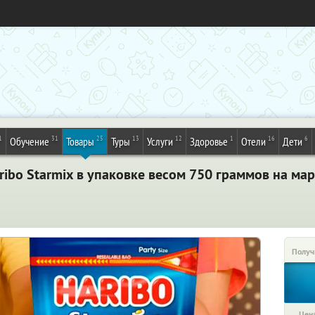
1
31
25
13
12
1
16
6
Обучение
Товары
Туры
Услуги
Здоровье
Отели
Дети
bo Starmix в упаковке весом 750 граммов на марк
Получ
Цена