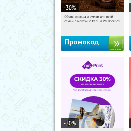
-30
%
Обувь, одежда и сумки для всей
16:28:23
Получи первым!
семьи в магазине kari на Wildberries
Россия
Промокод
-30
%