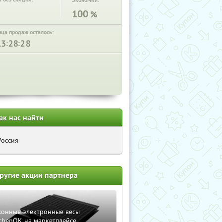
Экономия:
100
%
нца продаж осталось:
:
:
ак нас найти
Россия
ругие акции партнера
хонные электронные весы
chenOK на маркетплейсе