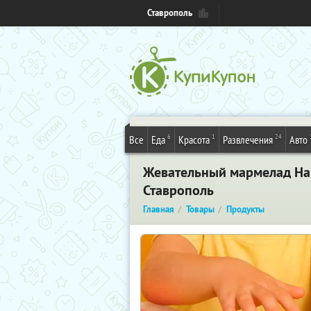
Ставрополь
6
1
24
Все
Еда
Красота
Развлечения
Авто
Жевательный мармелад Hari
Ставрополь
Главная
Товары
Продукты