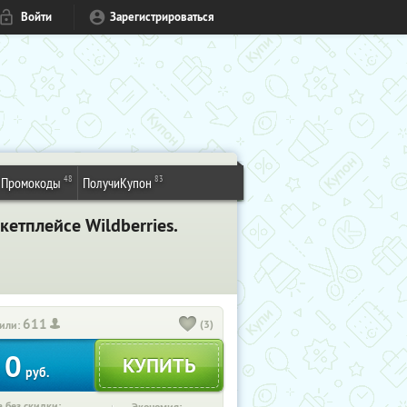
Войти
Зарегистрироваться
48
83
Промокоды
ПолучиКупон
етплейсе Wildberries.
611
(3)
или:
0
руб.
 без скидки: