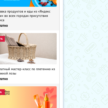
авка продуктов и еды из «Яндекс
и» во всех городах присутствия
иса
латно
0%
латный мастер-класс по плетению из
жной лозы
латно
%