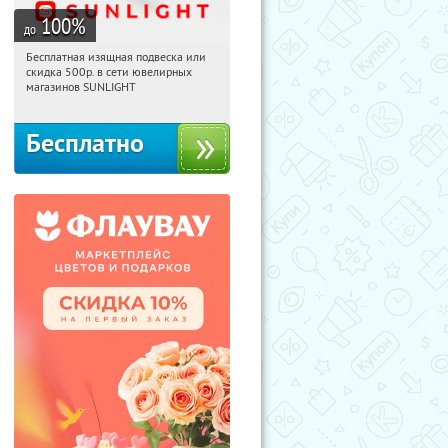
100
%
до
Бесплатная изящная подвеска или
16:28:23
Получили:
73
скидка 500р. в сети ювелирных
Россия
магазинов SUNLIGHT
Бесплатно