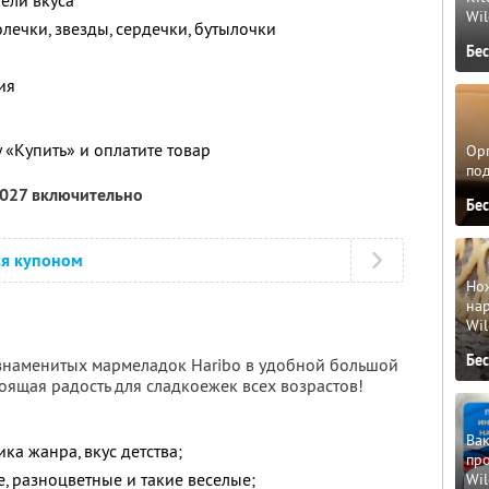
тели вкуса
Wil
лечки, звезды, сердечки, бутылочки
Бе
ия
 «Купить» и оплатите товар
Орг
по
2027 включительно
Бе
ся купоном
Но
нар
Wil
Бе
 знаменитых мармеладок Haribo в удобной большой
оящая радость для сладкоежек всех возрастов!
Вак
ка жанра, вкус детства;
про
, разноцветные и такие веселые;
Wil