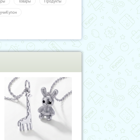
ары
Товары
Продукты
учиКупон