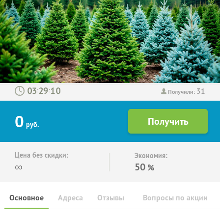
31
:
:
Получили:
0
руб.
Цена без скидки:
Экономия:
∞
50
%
Основное
Адреса
Отзывы
Вопросы по акции