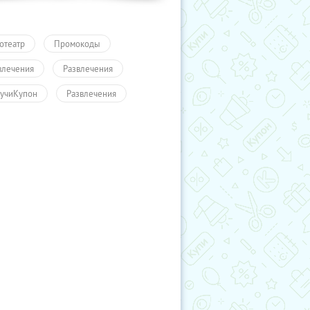
отеатр
Промокоды
влечения
Развлечения
учиКупон
Развлечения