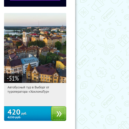
-51
%
Автобусный тур в Выборг от
12:02:16
Купили:
9
туроператора «ХохломаТур»
Сенная площадь
420
руб.
4230
руб.