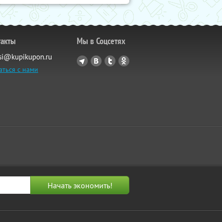
такты
Мы в Соцсетях
si@kupikupon.ru
аться с нами