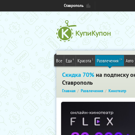
Ставрополь
6
1
24
Все
Еда
Красота
Развлечения
Авто
Скидка 70%
на подписку о
Ставрополь
Главная
Развлечения
Кинотеатр