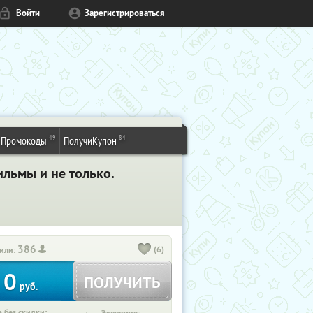
Войти
Зарегистрироваться
49
84
Промокоды
ПолучиКупон
льмы и не только.
386
(6)
или:
0
ПОЛУЧИТЬ
руб.
 без скидки: