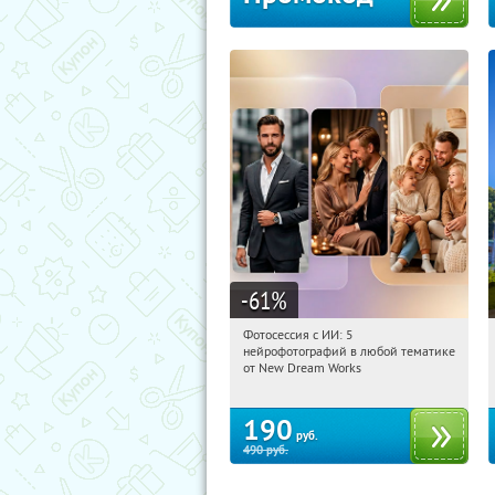
-61
%
Фотосессия с ИИ: 5
12:02:16
Купили:
9
нейрофотографий в любой тематике
Россия
от New Dream Works
190
руб.
490
руб.