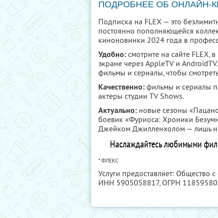
ПОДРОБНЕЕ ОБ ОНЛАЙН-
Подписка на FLEX — это безлимит
постоянно пополняющейся коллек
киноновинки 2024 года в професс
Удобно:
смотрите на сайте FLEX, 
экране через AppleTV и AndroidTV
фильмы и сериалы, чтобы смотреть
Качественно:
фильмы и сериалы п
актеры студии TV Shows.
Актуально:
новые сезоны «Пацано
боевик «Фуриоса: Хроники Безум
Джейком Джилленхолом — лишь не
Наслаждайтесь любимыми фильм
* ФЛЕКС
Услуги предоставляет: Общество 
ИНН 5905058817
, ОГРН 1185958