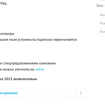
799р.
Теги:
Кин
Раз
Пол
нотеатра
льное поле (стоимость подписки пересчитается
ими спецпредложениями компании
и можно уточнить на
сайте
бря 2025 включительно
ся купоном