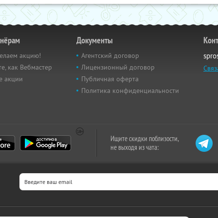
тнёрам
Документы
Кон
елаем акцию!
Агентский договор
spro
е, как Вебмастер
Лицензионный договор
Связ
е акции
Публичная оферта
Политика конфиденциальности
Ищите скидки поблизости,
не выходя из чата: