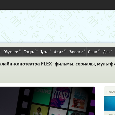
1
31
26
13
12
1
17
6
Обучение
Товары
Туры
Услуги
Здоровье
Отели
Дети
нлайн-кинотеатра FLEX: фильмы, сериалы, мультфи
Получ
Цена