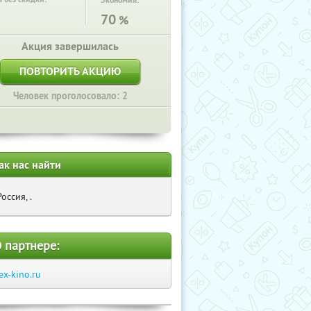
Экономия:
70
%
Акция завершилась
ПОВТОРИТЬ АКЦИЮ
Человек проголосовало: 2
ак нас найти
Россия, .
 партнере:
lex-kino.ru