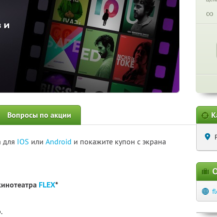
∞
Вопросы по акции
К
а для
IOS
или
Android
и покажите купон с экрана
О
кинотеатра
FLEX
*
f
.