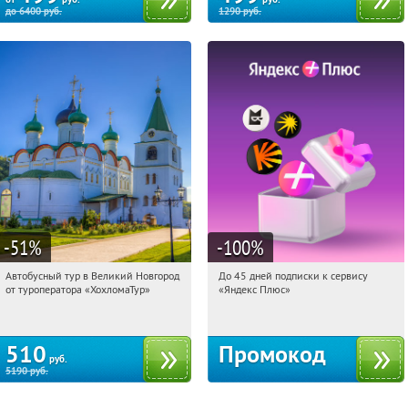
до
6400
руб.
1290
руб.
-51
%
-100
%
Автобусный тур в Великий Новгород
До 45 дней подписки к сервису
12:02:16
Купили:
2
12:02:16
Получили:
19
от туроператора «ХохломаТур»
«Яндекс Плюс»
Сенная площадь
Россия
510
Промокод
руб.
5190
руб.