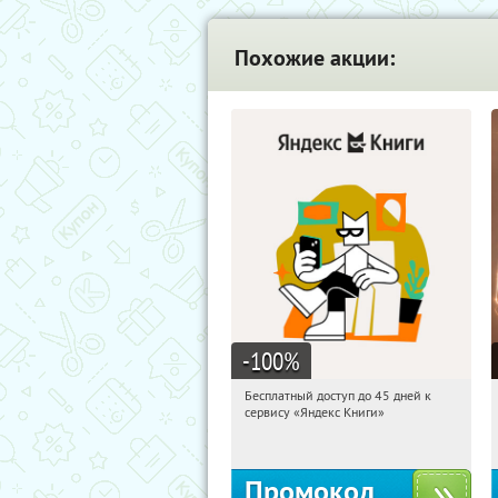
Похожие акции:
-100
%
Бесплатный доступ до 45 дней к
12:02:16
Получи первым!
сервису «Яндекс Книги»
Россия
Промокод