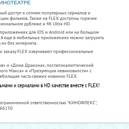
КИНОТЕАТРЕ
ный доступ к сотням популярных сериалов и
ции фильмов. Также на FLEX доступны горячие
иональном дубляже и 4К Ultra HD.
в приложениях для iOS и Android или на большом
. А еще в мобильных приложениях можно загрузить
 их без интернета.
о заказу FLEX озвучивают профессиональные
в» и «Дома Дракона», постапокалиптический
ного Макса» и «Презумпция невиновности» с
большая часть свежих новинок FLEX.
ами и сериалами в HD качестве вместе с FLEX!
с ограниченной ответственностью "КИНОФЛЕКС",
066150