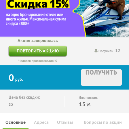
Акция завершилась
12
ПОВТОРИТЬ АКЦИЮ
Получили:
Человек проголосовало: 0
ПОЛУЧИТЬ
0
руб.
Цена без скидки:
Экономия:
∞
15
%
Основное
Адреса
Отзывы
Вопросы по акции