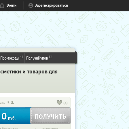
Войти
Зарегистрироваться
48
83
Промокоды
ПолучиКупон
сметики и товаров для
5
(4)
или:
0
ПОЛУЧИТЬ
руб.
 без скидки: