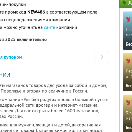
Д
лайн-покупки
ите промокод
NEW486
в соответствующем поле
ими спецпредложениями компании
и можно уточнить на
сайте
компании
Пе
маг
бря 2025 включительно
Бе
ся купоном
Пе
НИИ
от 
ть магазинов товаров для ухода за собой и домом,
Бе
Поволжье и вторая по величине в России.
компания «Улыбка радуги» прошла большой путь от
едеральной сети дрогери и интернет-магазина.
ловек. Для вас открыты более 1600 магазинов,
3 п
ах России.
маг
тика для мужчин, женщин и детей, декоративная
Бе
твенные товары, бытовая химия, колготки, носки,