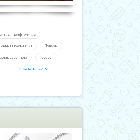
метика, парфюмерия
менная косметика
Товары
арки, сувениры
Товары
Показать все
сота и здоровье
Промокоды
учиКупон