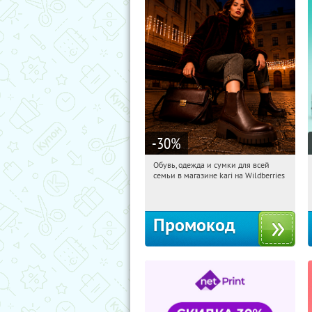
-30
%
Обувь, одежда и сумки для всей
20:36:17
Получили:
31
семьи в магазине kari на Wildberries
Россия
Промокод