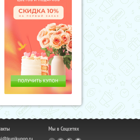
такты
Мы в Соцсетях
si@kupikupon.ru