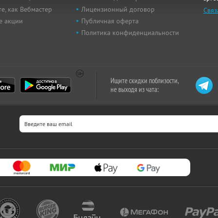
е, как Вебмастер
Лицензионный договор
Связ
е акции
Публичная оферта
Политика конфиденциальности
Ищите скидки поблизости,
не выходя из чата: