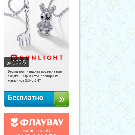
100
%
до
Бесплатная изящная подвеска или
20:36:17
Получили:
74
скидка 500р. в сети ювелирных
Россия
магазинов SUNLIGHT
Бесплатно