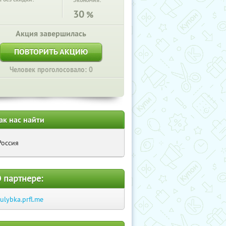
Экономия:
30
%
Акция завершилась
ПОВТОРИТЬ АКЦИЮ
Человек проголосовало: 0
ак нас найти
Россия
 партнере:
-ulybka.prfl.me