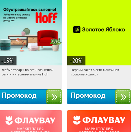
-15
%
-20
%
Любые товары во всей розничной
Первый заказ в сети магазинов
20:36:17
Получили:
83
20:36:17
Получи первым!
сети и интернет-магазине Hoff
«Золотое Яблоко»
Москва, 1-й Волоколамский проезд,
Россия
10с1
Промокод
Промокод