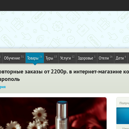
1
31
26
13
12
1
16
6
Обучение
Товары
Туры
Услуги
Здоровье
Отели
Дети
вторные заказы от 2200р. в интернет-магазине ко
аврополь
рия
Получ
Цена