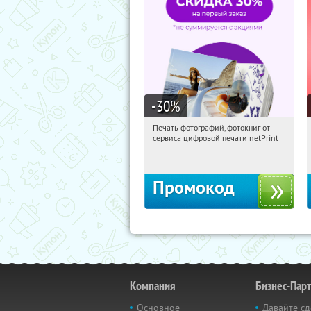
-30
%
Печать фотографий, фотокниг от
20:36:17
Получили:
4
сервиса цифровой печати netPrint
Россия
Промокод
Компания
Бизнес-Пар
Основное
Давайте сд