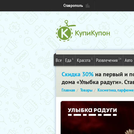
Ставрополь
6
1
24
Все
Еда
Красота
Развлечения
Авто
Скидка 30%
на первый и по
дома «Улыбка радуги». Ст
Главная
Товары
Косметика, парфюме