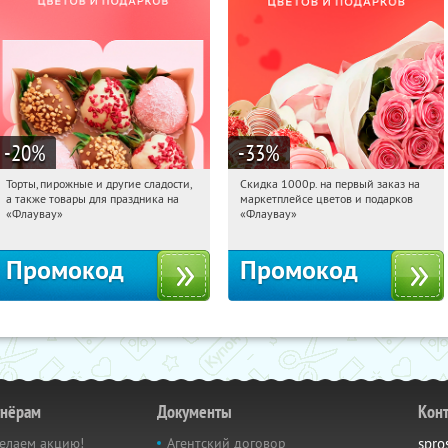
-20
%
-33
%
Торты, пирожные и другие сладости,
Скидка 1000р. на первый заказ на
20:36:17
Получили:
6
20:36:17
Получили:
18
а также товары для праздника на
маркетплейсе цветов и подарков
Россия
Россия
«Флаувау»
«Флаувау»
Промокод
Промокод
тнёрам
Документы
Кон
елаем акцию!
Агентский договор
spro