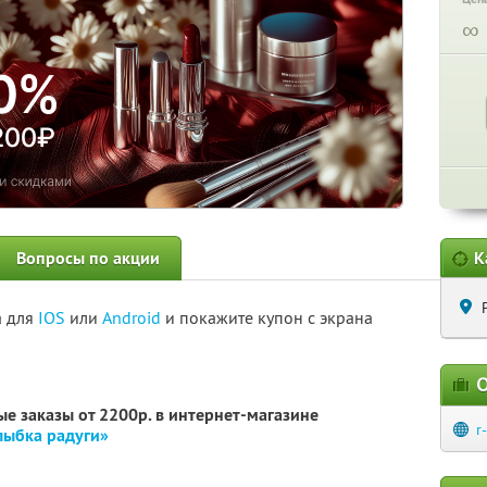
∞
Вопросы по акции
К
а для
IOS
или
Android
и покажите купон с экрана
О
е заказы от 2200р. в интернет-магазине
r
лыбка радуги»