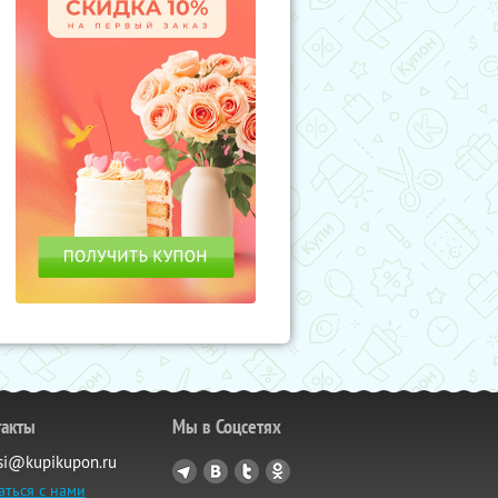
такты
Мы в Соцсетях
si@kupikupon.ru
аться с нами