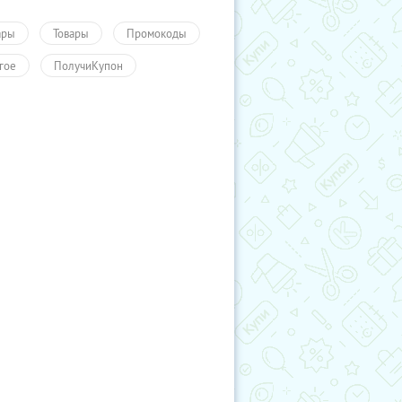
ары
Товары
Промокоды
гое
ПолучиКупон