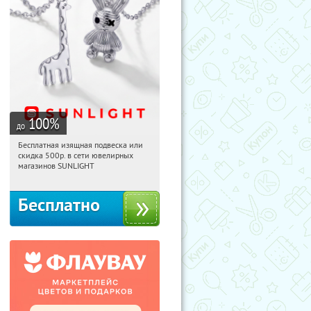
100
%
до
Бесплатная изящная подвеска или
21:20:51
Получили:
73
скидка 500р. в сети ювелирных
Россия
магазинов SUNLIGHT
Бесплатно