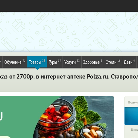
1
31
25
13
12
1
16
6
Обучение
Товары
Туры
Услуги
Здоровье
Отели
Дети
аз от 2700р. в интернет-аптеке Polza.ru. Ставропо
Получ
Цена