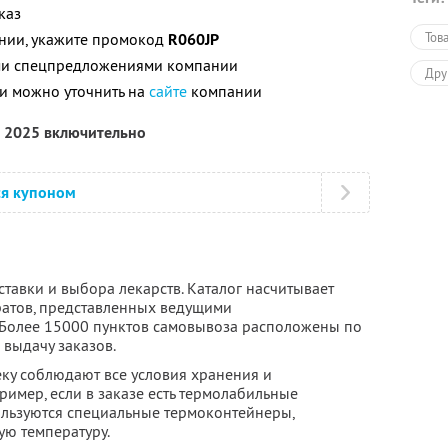
каз
нии, укажите промокод
R060JP
Тов
ими спецпредложениями компании
Дру
и можно уточнить на
сайте
компании
я 2025 включительно
ся купоном
ставки и выбора лекарств. Каталог насчитывает
атов, представленных ведущими
Более 15000 пунктов самовывоза расположены по
 выдачу заказов.
еку соблюдают все условия хранения и
имер, если в заказе есть термолабильные
ользуются специальные термоконтейнеры,
ю температуру.