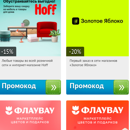
-15
%
-20
%
Любые товары во всей розничной
Первый заказ в сети магазинов
21:20:51
Получили:
83
21:20:51
Получи первым!
сети и интернет-магазине Hoff
«Золотое Яблоко»
Москва, 1-й Волоколамский проезд,
Россия
10с1
Промокод
Промокод