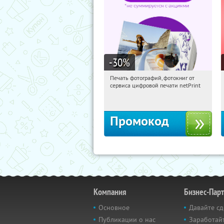
-30
%
Печать фотографий, фотокниг от
21:20:51
Получили:
4
сервиса цифровой печати netPrint
Россия
Промокод
Компания
Бизнес-Пар
Основное
Давайте сд
Публикации о нас
Заработайт