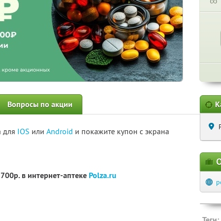
∞
Вопросы по акции
К
а для
IOS
или
Android
и покажите купон с экрана
О
2700р. в интернет-аптеке
Polza.ru
p
Теги: