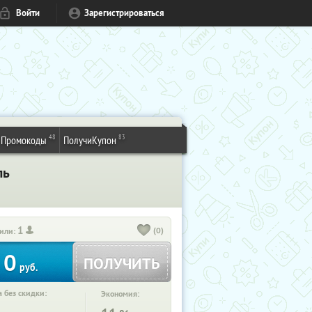
Войти
Зарегистрироваться
48
83
Промокоды
ПолучиКупон
ль
1
(0)
или:
0
ПОЛУЧИТЬ
руб.
 без скидки:
Экономия: