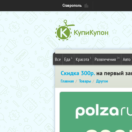
Ставрополь
6
1
24
Все
Еда
Красота
Развлечения
Авто
Скидка 300р.
на первый зак
Главная
Товары
Другое