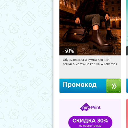
-30
%
Обувь, одежда и сумки для всей
21:20:51
Получи первым!
семьи в магазине kari на Wildberries
Россия
Промокод