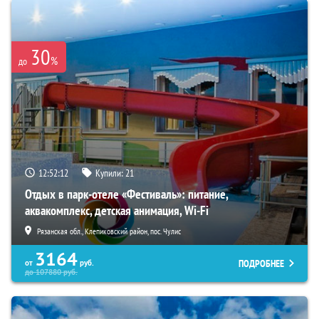
30
%
до
12:52:10
Купили:
21
Отдых в парк-отеле «Фестиваль»: питание,
аквакомплекс, детская анимация, Wi-Fi
Рязанская обл., Клепиковский район, пос. Чулис
3164
ПОДРОБНЕЕ
от
руб.
до
107880
руб.