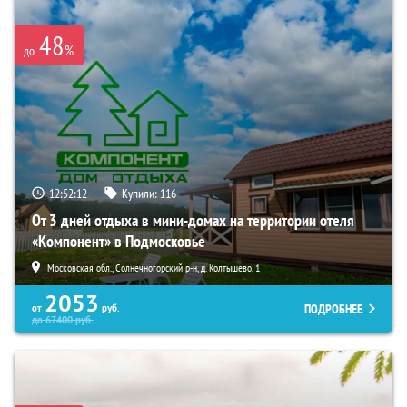
48
%
до
12:52:10
Купили:
116
От 3 дней отдыха в мини-домах на территории отеля
«Компонент» в Подмосковье
Московская обл., Солнечногорский р-н, д. Колтышево, 1
2053
ПОДРОБНЕЕ
от
руб.
до
67400
руб.