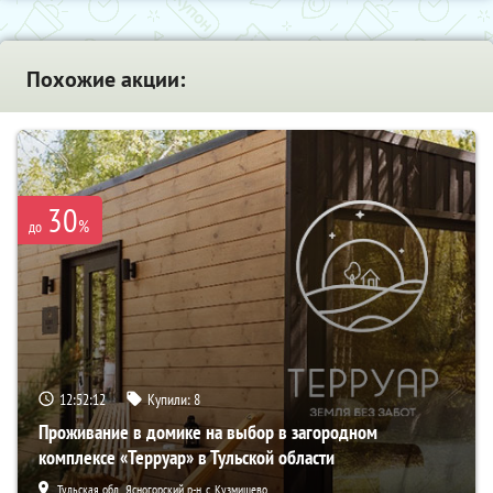
Похожие акции:
30
%
до
12:52:10
Купили:
8
Проживание в домике на выбор в загородном
комплексе «Терруар» в Тульской области
Тульская обл., Ясногорский р-н, с. Кузмищево