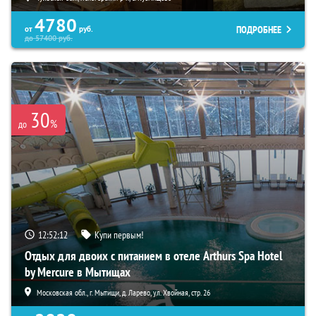
4780
ПОДРОБНЕЕ
от
руб.
до
57400
руб.
30
%
до
12:52:10
Купи первым!
Отдых для двоих с питанием в отеле Arthurs Spa Hotel
by Mercure в Мытищах
Московская обл., г. Мытищи, д. Ларево, ул. Хвойная, стр. 26