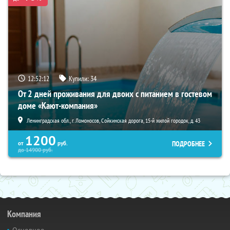
12:52:10
Купили:
34
От 2 дней проживания для двоих с питанием в гостевом
доме «Кают-компания»
Ленинградская обл., г. Ломоносов, Сойкинская дорога, 15-й жилой городок, д. 43
1200
ПОДРОБНЕЕ
от
руб.
до
14900
руб.
Компания
Основное