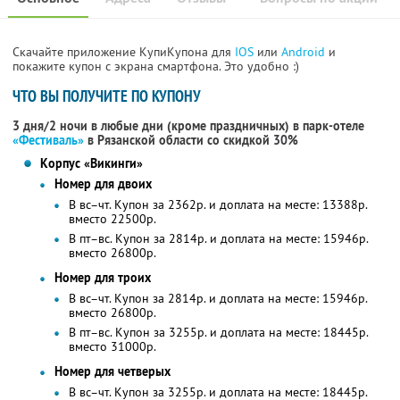
Скачайте приложение КупиКупона для
IOS
или
Android
и
покажите купон с экрана смартфона. Это удобно :)
ЧТО ВЫ ПОЛУЧИТЕ ПО КУПОНУ
3 дня/2 ночи в любые дни (кроме праздничных) в парк-отеле
«Фестиваль»
в Рязанской области
со скидкой 30%
Корпус «Викинги»
Номер для двоих
В вс–чт. Купон за 2362р. и доплата на месте: 13388р.
вместо 22500р.
В пт–вс. Купон за 2814р. и доплата на месте: 15946р.
вместо 26800р.
Номер для троих
В вс–чт. Купон за 2814р. и доплата на месте: 15946р.
вместо 26800р.
В пт–вс. Купон за 3255р. и доплата на месте: 18445р.
вместо 31000р.
Номер для четверых
В вс–чт. Купон за 3255р. и доплата на месте: 18445р.