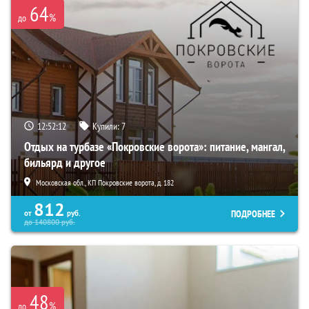
64
%
до
12:52:10
Купили:
7
Отдых на турбазе «Покровские ворота»: питание, мангал,
бильярд и другое
Московская обл., КП Покровские ворота, д. 182
812
ПОДРОБНЕЕ
от
руб.
до
140800
руб.
48
%
до