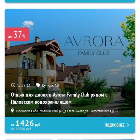
37
%
до
12:52:10
Купили:
10
Отдых для двоих в Avrora Family Club рядом с
Пяловским водохранилищем
Московская обл., Мытищинский р-н, д. Степаньково, ул. Рождественская, д. 25
1426
ПОДРОБНЕЕ
от
руб.
до
60600
руб.