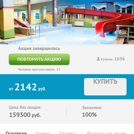
Акция завершилась
1696
ПОВТОРИТЬ АКЦИЮ
Купили:
Человек проголосовало: 21
КУПИТЬ
2142
от
руб.
Цена без скидки:
Экономия:
159300
100%
руб.
Основное
Адреса
Отзывы
Вопросы по акции