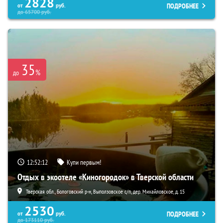
2828
ПОДРОБНЕЕ
от
руб.
до
65700
руб.
35
%
до
12:52:10
Купи первым!
Отдых в экоотеле «Киногородок» в Тверской области
Тверская обл., Бологовский р-н, Выползовское с/п, дер. Михайловское, д. 15
2530
ПОДРОБНЕЕ
от
руб.
до
173110
руб.