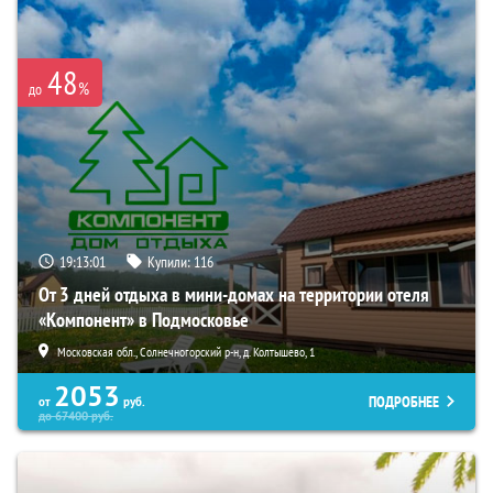
48
%
до
19:12:59
Купили:
116
От 3 дней отдыха в мини-домах на территории отеля
«Компонент» в Подмосковье
Московская обл., Солнечногорский р-н, д. Колтышево, 1
2053
ПОДРОБНЕЕ
от
руб.
до
67400
руб.