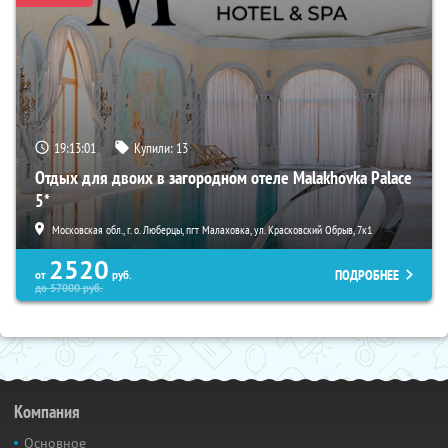
19:12:59
Купили:
13
Отдых для двоих в загородном отеле Malakhovka Palace
5*
Московская обл., г. о. Люберцы, пгт Малаховка, ул. Красковский Обрыв, 7к1
2520
ПОДРОБНЕЕ
от
руб.
до
57000
руб.
Компания
Основное