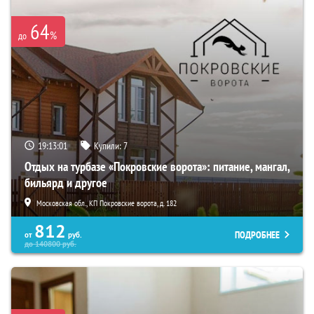
64
%
до
19:12:59
Купили:
7
Отдых на турбазе «Покровские ворота»: питание, мангал,
бильярд и другое
Московская обл., КП Покровские ворота, д. 182
812
ПОДРОБНЕЕ
от
руб.
до
140800
руб.