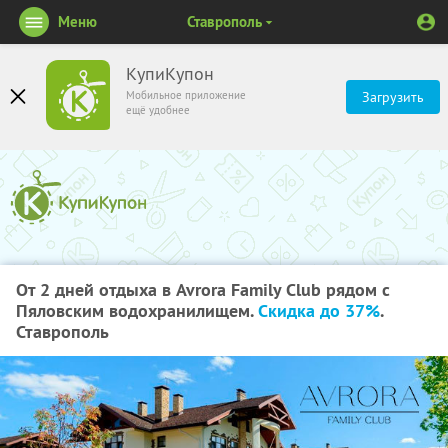
Меню
Ставрополь
КупиКупон
Мобильное приложение
Загрузить
ещё удобнее
От 2 дней отдыха в Avrora Family Club рядом с
Пяловским водохранилищем.
Скидка до 37%
.
Ставрополь