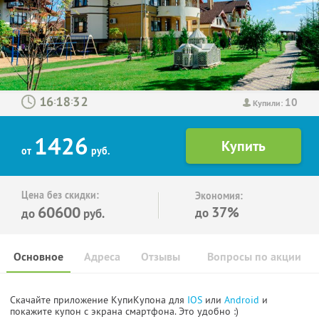
10
:
:
Купили:
1426
от
руб.
Цена без скидки:
Экономия:
60600
37%
до
до
руб.
Основное
Адреса
Отзывы
Вопросы по акции
Скачайте приложение КупиКупона для
IOS
или
Android
и
покажите купон с экрана смартфона. Это удобно :)