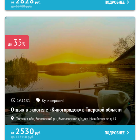
2828
ПОДРОБНЕЕ
от
руб.
до
65700
руб.
35
%
до
19:12:59
Купи первым!
Отдых в экоотеле «Киногородок» в Тверской области
Тверская обл., Бологовский р-н, Выползовское с/п, дер. Михайловское, д. 15
2530
ПОДРОБНЕЕ
от
руб.
до
173110
руб.