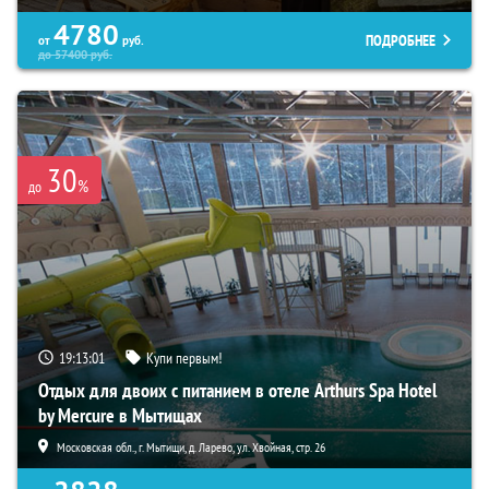
4780
ПОДРОБНЕЕ
от
руб.
до
57400
руб.
30
%
до
19:12:59
Купи первым!
Отдых для двоих с питанием в отеле Arthurs Spa Hotel
by Mercure в Мытищах
Московская обл., г. Мытищи, д. Ларево, ул. Хвойная, стр. 26