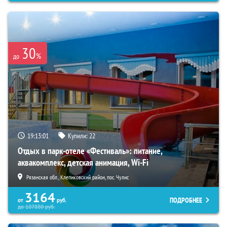
30
%
до
19:12:59
Купили:
22
Отдых в парк-отеле «Фестиваль»: питание,
аквакомплекс, детская анимация, Wi-Fi
Рязанская обл., Клепиковский район, пос. Чулис
3164
ПОДРОБНЕЕ
от
руб.
до
107880
руб.