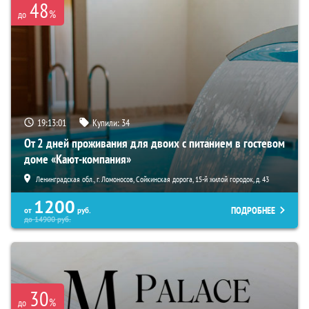
48
%
до
19:12:59
Купили:
34
От 2 дней проживания для двоих с питанием в гостевом
доме «Кают-компания»
Ленинградская обл., г. Ломоносов, Сойкинская дорога, 15-й жилой городок, д. 43
1200
ПОДРОБНЕЕ
от
руб.
до
14900
руб.
30
%
до