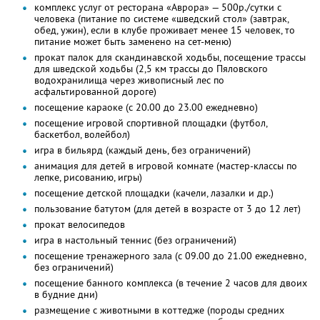
комплекс услуг от ресторана «Аврора» — 500р./сутки с
человека (питание по системе «шведский стол» (завтрак,
обед, ужин), если в клубе проживает менее 15 человек, то
питание может быть заменено на сет-меню)
прокат палок для скандинавской ходьбы, посещение трассы
для шведской ходьбы (2,5 км трассы до Пяловского
водохранилища через живописный лес по
асфальтированной дороге)
посещение караоке (с 20.00 до 23.00 ежедневно)
посещение игровой спортивной площадки (футбол,
баскетбол, волейбол)
игра в бильярд (каждый день, без ограничений)
анимация для детей в игровой комнате (мастер-классы по
лепке, рисованию, игры)
посещение детской площадки (качели, лазалки и др.)
пользование батутом (для детей в возрасте от 3 до 12 лет)
прокат велосипедов
игра в настольный теннис (без ограничений)
посещение тренажерного зала (с 09.00 до 21.00 ежедневно,
без ограничений)
посещение банного комплекса (в течение 2 часов для двоих
в будние дни)
размещение с животными в коттедже (породы средних