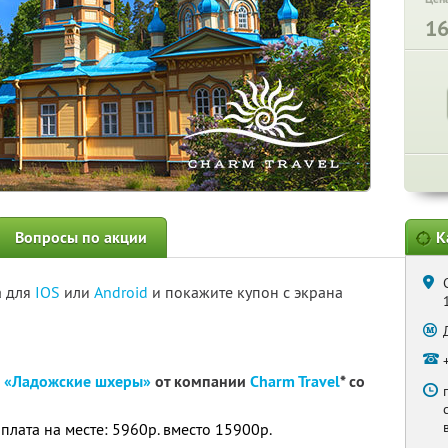
1
Вопросы по акции
К
а для
IOS
или
Android
и покажите купон с экрана
рк «Ладожские шхеры»
от компании
Charm Travel
* со
оплата на месте: 5960р. вместо 15900р.