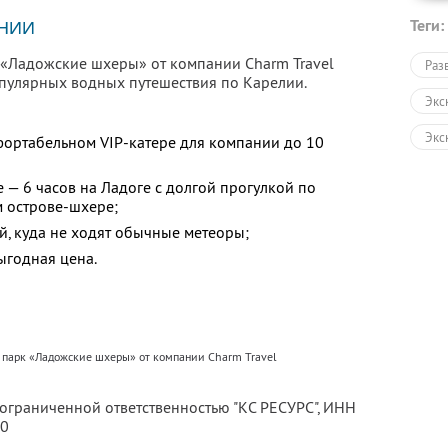
Теги:
НИИ
к «Ладожские шхеры» от компании Charm Travel
Раз
опулярных водных путешествия по Карелии.
Экс
Экс
фортабельном VIP-катере для компании до 10
Экс
 — 6 часов на Ладоге с долгой прогулкой по
м острове-шхере;
Авт
й, куда не ходят обычные метеоры;
Пеш
ыгодная цена.
Экс
в парк «Ладожские шхеры» от компании Charm Travel
 ограниченной ответственностью "КС РЕСУРС",
ИНН
80