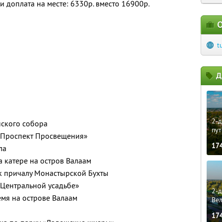
и доплата на месте: 6330р. вместо 16900р.
О
t
Д
2-д
нского собора
пут
. «Проспект Просвещения»
17
ла
а катере на остров Валаам
к причалу Монастырской Бухты
«Центральной усадьбе»
2-д
мя на острове Валаам
Ве
17