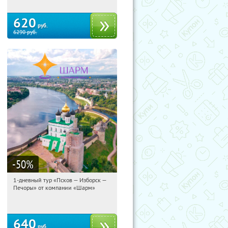
620
руб.
6290
руб.
-50
%
1-дневный тур «Псков — Изборск —
16:43:43
Купили:
12
Печоры» от компании «Шарм»
Достоевская
640
руб.