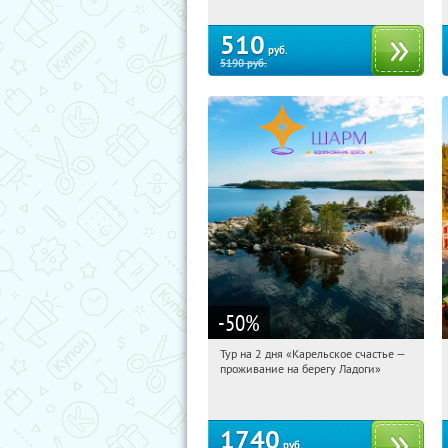
510
руб.
5190
руб.
-50
%
Тур на 2 дня «Карельское счастье —
16:43:43
Купили:
39
проживание на берегу Ладоги»
Достоевская
1740
руб.