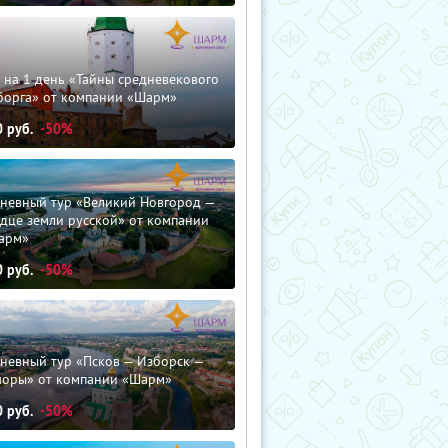
 на 1 день «Тайны средневекового
борга» от компании «Шарм»
0
руб.
-50%
дневный тур «Великий Новгород —
дце земли русской» от компании
арм»
0
руб.
-50%
невный тур «Псков — Изборск —
чоры» от компании «Шарм»
0
руб.
-50%