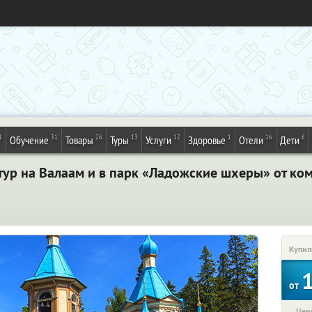
1
31
26
13
12
1
16
6
Обучение
Товары
Туры
Услуги
Здоровье
Отели
Дети
ур на Валаам и в парк «Ладожские шхеры» от ком
Купил
от
Цена