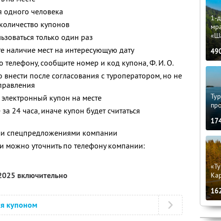
я одного человека
1-д
количество купонов
мр
«Ш
зоваться только один раз
е наличие мест на интересующую дату
49
о телефону, сообщите номер и код купона,
Ф. И. О.
 внести после согласования с туроператором, но не
тправления
Тур
 электронный купон на месте
пр
за 24 часа, иначе купон будет считаться
17
ими спецпредложениями компании
 можно уточнить по телефону компании:
«Ту
 2025 включительно
Кар
16
ся купоном