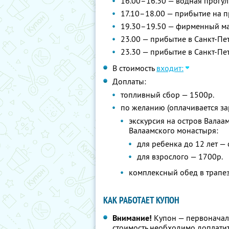
16.00–16.30 — водная прогу
17.10–18.00 — прибытие на п
19.30–19.50 — фирменный ма
23.00 — прибытие в Санкт-Пет
23.30 — прибытие в Санкт-Пе
В стоимость
входит:
Доплаты:
топливный сбор — 1500р.
по желанию (оплачивается за
экскурсия на остров Валаа
Валаамского монастыря:
для ребенка до 12 лет — 
для взрослого — 1700р.
комплексный обед в трапез
КАК РАБОТАЕТ КУПОН
Внимание!
Купон — первоначал
стоимость необходимо доплатит