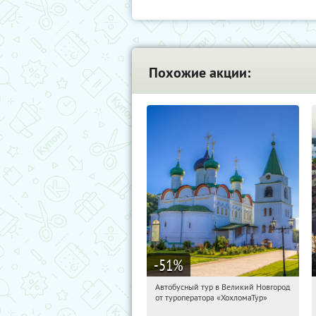
Похожие акции:
-51
%
Автобусный тур в Великий Новгород
16:43:43
Купили:
2
от туроператора «ХохломаТур»
Сенная площадь