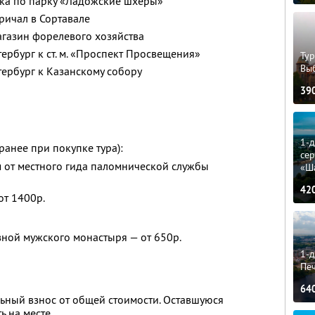
лка по парку «Ладожские шхеры»
ричал в Сортавале
газин форелевого хозяйства
ербург к ст. м. «Проспект Просвещения»
Тур
Вы
тербург к Казанскому собору
39
1-
ранее при покупке тура):
сер
м от местного гида паломнической службы
«Ш
42
от 1400р.
ной мужского монастыря — от 650р.
1-д
Пе
64
ьный взнос от общей стоимости. Оставшуюся
ь на месте