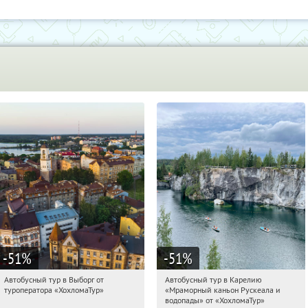
-51
%
-51
%
Автобусный тур в Выборг от
Автобусный тур в Карелию
16:43:43
Купили:
9
16:43:43
Купили:
24
туроператора «ХохломаТур»
«Мраморный каньон Рускеала и
Сенная площадь
Сенная площадь
водопады» от «ХохломаТур»