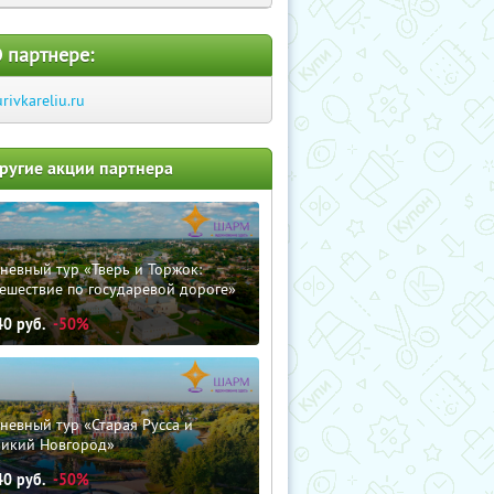
 партнере:
urivkareliu.ru
ругие акции партнера
невный тур «Тверь и Торжок:
ешествие по государевой дороге»
40
руб.
-50%
невный тур «Старая Русса и
ликий Новгород»
40
руб.
-50%