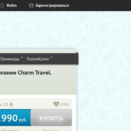
Войти
Зарегистрироваться
48
83
Промокоды
ПолучиКупон
пании Charm Travel.
11
(122)
и:
1990
КУПИТЬ
руб.
 без скидки: