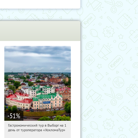
-51
%
Гастрономический тур в Выборг на 1
16:43:43
Купили:
5
день от туроператора «ХохломаТур»
Сенная площадь