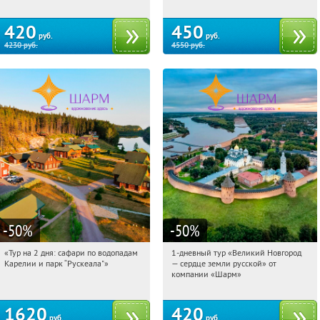
420
450
руб.
руб.
4230
руб.
4550
руб.
-50
%
-50
%
«Тур на 2 дня: сафари по водопадам
1-дневный тур «Великий Новгород
16:43:43
Купили:
6
16:43:43
Купили:
22
Карелии и парк “Рускеала"»
— сердце земли русской» от
Достоевская
Достоевская
компании «Шарм»
1620
420
руб.
руб.