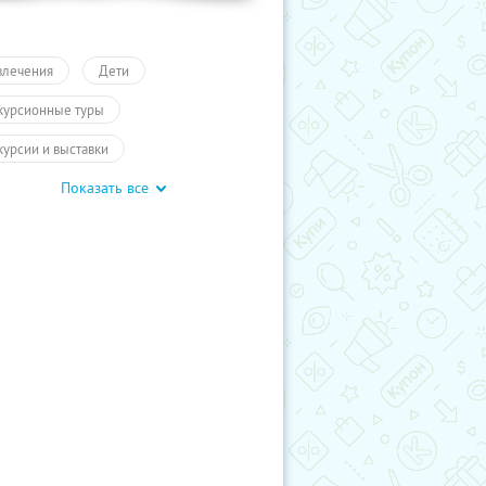
влечения
Дети
курсионные туры
курсии и выставки
Показать все
курсии для детей
обусные экскурсии
ие экскурсии
Карелия
курсии
Туры
Развлечения