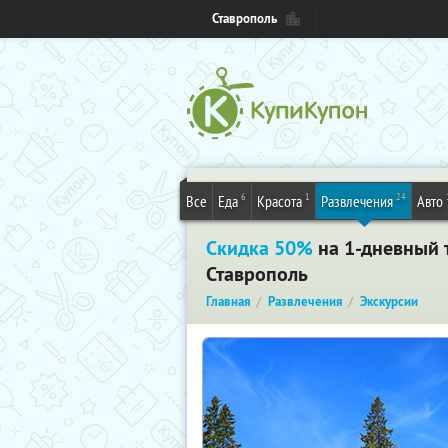
Ставрополь
6
1
24
Все
Еда
Красота
Развлечения
Авто
Скидка 50%
на 1-дневный т
Ставрополь
Главная
Развлечения
Экскурсии