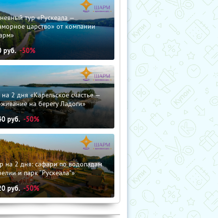
невный тур «Рускеала —
аморное царство» от компании
арм»
0
руб.
-50%
 на 2 дня «Карельское счастье —
оживание на берегу Ладоги»
40
руб.
-50%
р на 2 дня: сафари по водопадам
елии и парк “Рускеала"»
20
руб.
-50%