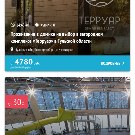
14:45:38
Купили:
8
Проживание в домике на выбор в загородном
комплексе «Терруар» в Тульской области
Тульская обл., Ясногорский р-н, с. Кузмищево
4780
ПОДРОБНЕЕ
от
руб.
до
57400
руб.
30
%
до