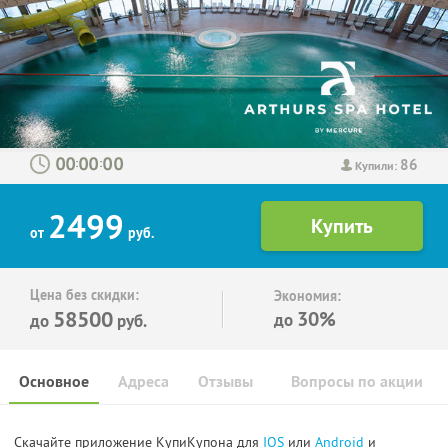
86
:
:
Купили:
2499
от
руб.
Цена без скидки:
Экономия:
58500
30%
до
до
руб.
Основное
Адреса
Отзывы
Вопросы по акции
Скачайте приложение КупиКупона для
IOS
или
Android
и