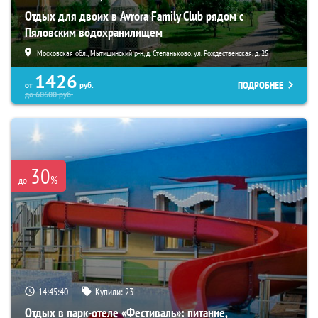
Отдых для двоих в Avrora Family Club рядом с
Пяловским водохранилищем
Московская обл., Мытищинский р-н, д. Степаньково, ул. Рождественская, д. 25
1426
ПОДРОБНЕЕ
от
руб.
до
60600
руб.
30
%
до
14:45:38
Купили:
23
Отдых в парк-отеле «Фестиваль»: питание,