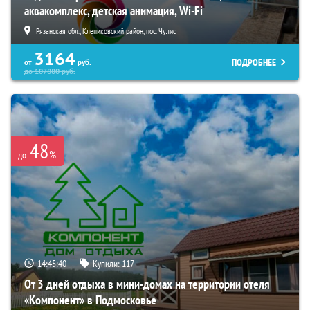
аквакомплекс, детская анимация, Wi-Fi
Рязанская обл., Клепиковский район, пос. Чулис
3164
ПОДРОБНЕЕ
от
руб.
до
107880
руб.
48
%
до
14:45:38
Купили:
117
От 3 дней отдыха в мини-домах на территории отеля
«Компонент» в Подмосковье