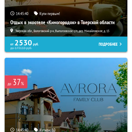
14:45:38
Купи первым!
Отдых в экоотеле «Киногородок» в Тверской области
Тверская обл., Бологовский р-н, Выползовское с/п, дер. Михайловское, д. 15
2530
ПОДРОБНЕЕ
от
руб.
до
173110
руб.
37
%
до
14:45:38
Купили:
10