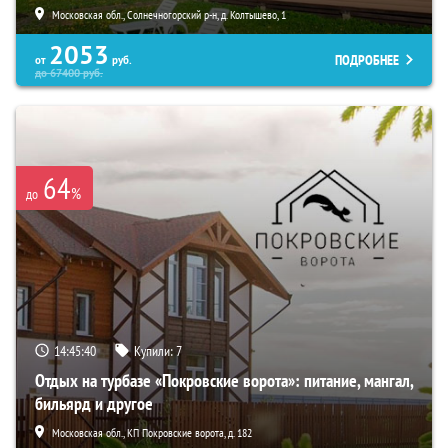
Московская обл., Солнечногорский р-н, д. Колтышево, 1
2053
ПОДРОБНЕЕ
от
руб.
до
67400
руб.
64
%
до
14:45:38
Купили:
7
Отдых на турбазе «Покровские ворота»: питание, мангал,
бильярд и другое
Московская обл., КП Покровские ворота, д. 182