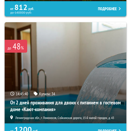
812
ПОДРОБНЕЕ
от
руб.
до
140800
руб.
48
%
до
14:45:38
Купили:
34
От 2 дней проживания для двоих с питанием в гостевом
доме «Кают-компания»
Ленинградская обл., г. Ломоносов, Сойкинская дорога, 15-й жилой городок, д. 43
1200
от
руб.