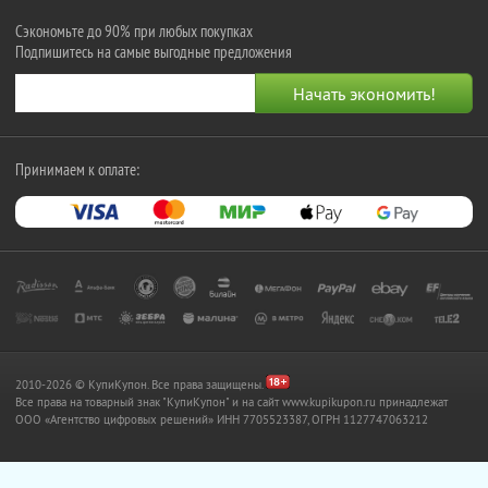
Сэкономьте до 90% при любых покупках
Подпишитесь на самые выгодные предложения
Принимаем к оплате:
2010-2026 © КупиКупон. Все права защищены.
Все права на товарный знак "КупиКупон" и на сайт www.kupikupon.ru принадлежат
OOO «Агентство цифровых решений» ИНН 7705523387, ОГРН 1127747063212