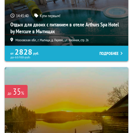
14:45:38
Купи первым!
Отдых для двоих с питанием в отеле Arthurs Spa Hotel
by Mercure в Мытищах
Московская обл., г. Мытищи, д. Ларево, ул. Хвойная, стр. 26
2828
ПОДРОБНЕЕ
от
руб.
до
65700
руб.
35
%
до