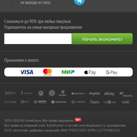
не выходя из чата:
Сэкономьте до 90% при любых покупках
Подпишитесь на самые выгодные предложения
Принимаем к оплате:
2010-2026 © КупиКупон. Все права защищены.
Все права на товарный знак "КупиКупон" и на сайт www.kupikupon.ru принадлежат
OOO «Агентство цифровых решений» ИНН 7705523387, ОГРН 1127747063212