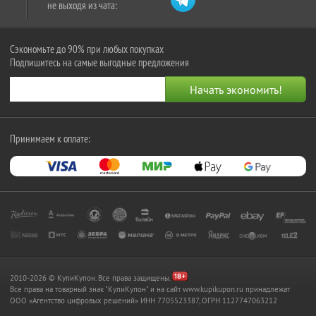
не выходя из чата:
Сэкономьте до 90% при любых покупках
Подпишитесь на самые выгодные предложения
Принимаем к оплате:
2010-2026 © КупиКупон. Все права защищены.
Все права на товарный знак "КупиКупон" и на сайт www.kupikupon.ru принадлежат
OOO «Агентство цифровых решений» ИНН 7705523387, ОГРН 1127747063212