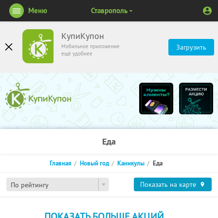
Меню
Ставрополь
КупиКупон
Мобильное приложение
Загрузить
ещё удобнее
Еда
Главная
Новый год
Каникулы
Еда
Показать на карте
По рейтингу
ПОКАЗАТЬ БОЛЬШЕ АКЦИЙ